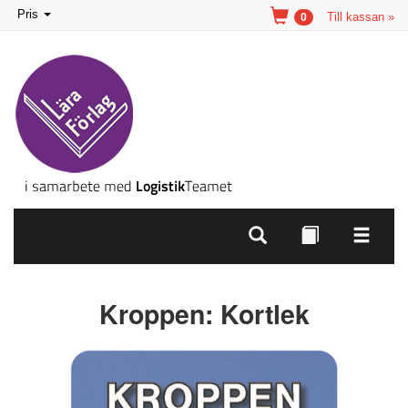
Toggle
Pris
Till kassan »
0
navigation
Kroppen: Kortlek