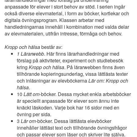
anpassade för elever i stort behov av stöd. I serien ingår
också diverse elevmaterial, i form av böcker, kortlekar och
digitala övningsprogram. Klassen arbetar med
handledningarnas innehåll i kombination med valda delar
av elevmaterialen, utifrån intresse, förmåga och behov.
Kropp och hälsa
består av:
1 Lärarwebb
. Här finns lärarhandledningar med
förslag på aktiviteter, experiment och studiebesök
kring
Kropp och hälsa
. På lärarwebben finns även
tillhörande kopieringsunderlag, vissa lättlästa texter
och inläsningar av elevböckerna
Lär om: Kropp och
hälsa
.
10
Lätt om
-böcker. Dessa mycket enkla arbetsböcker
är speciellt anpassade för elever som ännu inte
knäckt läskoden. Varje bok har 16 sidor med en
övning per sida.
3
Lär om
-böcker. Dessa lättlästa elevböcker
innehåller lättläst text och tillhörande övningsfrågor
och passar elever som läser och skriver lite själva.