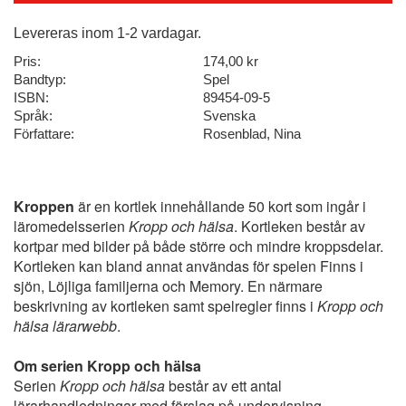
Levereras inom 1-2 vardagar.
Pris:
174,00 kr
Bandtyp:
Spel
ISBN:
89454-09-5
Språk:
Svenska
Författare:
Rosenblad, Nina
Kroppen
är en kortlek innehållande 50 kort som ingår i
läromedelsserien
Kropp och hälsa
. Kortleken består av
kortpar med bilder på både större och mindre kroppsdelar.
Kortleken kan bland annat användas för spelen Finns i
sjön, Löjliga familjerna och Memory. En närmare
beskrivning av kortleken samt spelregler finns i
Kropp och
hälsa lärarwebb
.
Om serien Kropp och hälsa
Serien
Kropp och hälsa
består av ett antal
lärarhandledningar med förslag på undervisning