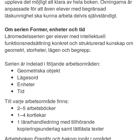
uppleva det möjligt att klara av hela boken. Övningarna är
anpassade för att även elever med begränsad
läskunnighet ska kunna arbeta delvis självständigt.
Om serien Former, enheter och tid
Läromedelsserien ger elever med intellektuell
funktionsnedsättning konkret och strukturerad kunskap om
geometri, storheter, lägen och begrepp.
Serien är indelad i följande arbetsområden:
Geometriska objekt
Lägesord
Enheter
Tid
Till varje arbetsområde finns:
2–5 arbetsböcker
1–4 kortlekar
1 lärarhandledning med tillhörande
kopieringsunderlag samt lättlästa texter
Arbetsboken
Framför och bakom
ingår i området