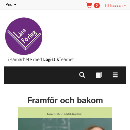
Toggle
Pris
Till kassan »
0
navigation
Framför och bakom