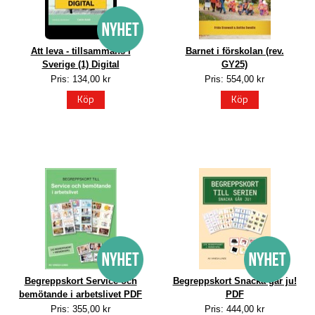
Att leva - tillsammans i
Barnet i förskolan (rev.
Sverige (1) Digital
GY25)
Pris: 134,00 kr
Pris: 554,00 kr
Köp
Köp
Begreppskort Service och
Begreppskort Snacka går ju!
bemötande i arbetslivet PDF
PDF
Pris: 355,00 kr
Pris: 444,00 kr