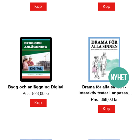
Köp
Köp
Bygg och anläggning Digital
Drama för alla sinnen -
interaktiv teater i anpassad
Pris: 523,00 kr
undervisning
Pris: 368,00 kr
Köp
Köp