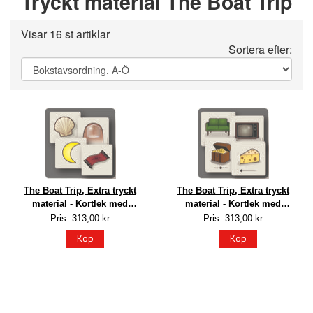
Tryckt material The Boat Trip
Visar 16 st artiklar
Sortera efter:
The Boat Trip, Extra tryckt
The Boat Trip, Extra tryckt
material - Kortlek med
material - Kortlek med
glosbilder Part 1&3
glosbilder Part 2
Pris: 313,00 kr
Pris: 313,00 kr
Köp
Köp