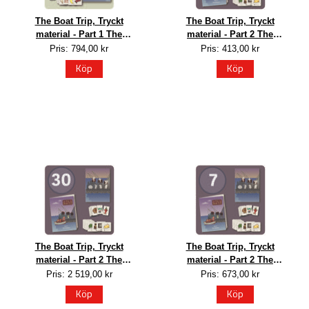
The Boat Trip, Tryckt
The Boat Trip, Tryckt
material - Part 1 The
material - Part 2 The
Journey, 7 elever
Harbour, 1 elev
Pris: 794,00 kr
Pris: 413,00 kr
Köp
Köp
The Boat Trip, Tryckt
The Boat Trip, Tryckt
material - Part 2 The
material - Part 2 The
Harbour, 30 elever
Harbour, 7 elever
Pris: 2 519,00 kr
Pris: 673,00 kr
Köp
Köp