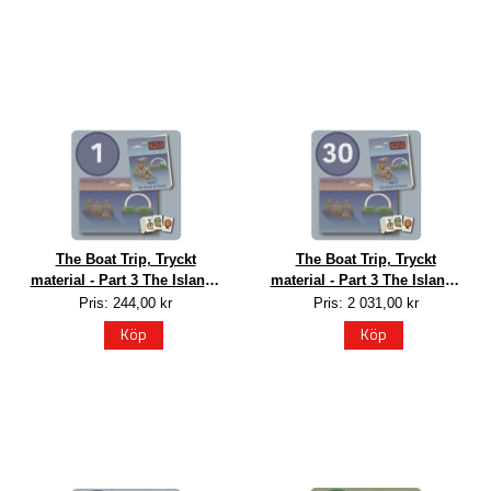
The Boat Trip, Tryckt
The Boat Trip, Tryckt
material - Part 3 The Islands
material - Part 3 The Islands
of Vowels, 1 elev
of Vowels, 30 elever
Pris: 244,00 kr
Pris: 2 031,00 kr
Köp
Köp