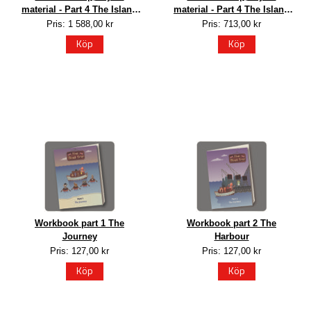
material - Part 4 The Island
material - Part 4 The Island
of Letters, 30 elever
of Letters, 7 elever
Pris: 1 588,00 kr
Pris: 713,00 kr
Köp
Köp
Workbook part 1 The
Workbook part 2 The
Journey
Harbour
Pris: 127,00 kr
Pris: 127,00 kr
Köp
Köp