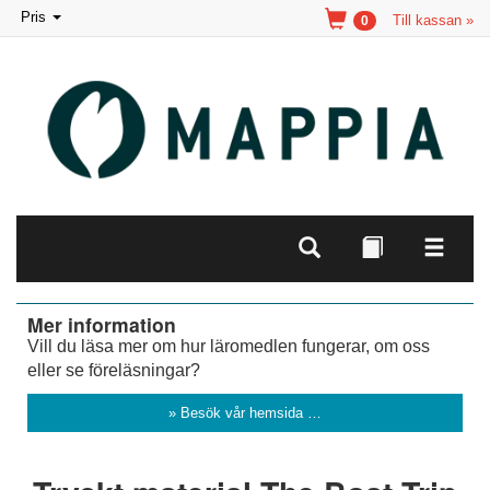
Toggle
Pris
Till kassan »
0
navigation
Mer information
Vill du läsa mer om hur läromedlen fungerar, om oss
eller se föreläsningar?
» Besök vår hemsida …