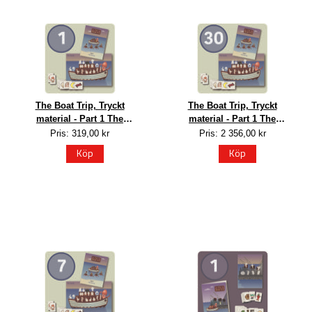
The Boat Trip, Tryckt
The Boat Trip, Tryckt
material - Part 1 The
material - Part 1 The
Journey, 1 elev
Journey, 30 elever
Pris: 319,00 kr
Pris: 2 356,00 kr
Köp
Köp