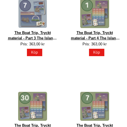
The Boat Trip, Tryckt
The Boat Trip, Tryckt
material - Part 3 The Islands
material - Part 4 The Island
of Vowels, 7 elever
of Letters, 1 elev
Pris: 363,00 kr
Pris: 363,00 kr
Köp
Köp
The Boat Trip, Tryckt
The Boat Trip, Tryckt