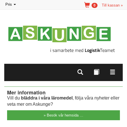
Toggle
Pris
Till kassan »
0
navigation
Mer information
Vill du
bläddra i våra läromedel
, följa våra nyheter eller
veta mer om Askunge?
» Besök vår hemsida …