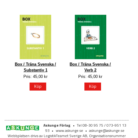
Box / Träna Svenska /
Box / Träna Svenska /
Substantiv 1
Verb 2
Pris: 45,00 kr
Pris: 45,00 kr
Köp
Köp
Askunge Förlag
•
Tel 08-30 95 75 / 073-951 13
93
•
www.askunge.se
•
askunge@askunge.se
Webbplatsen drivs av LogistikTeamet Sverige AB, Organisationsnummer