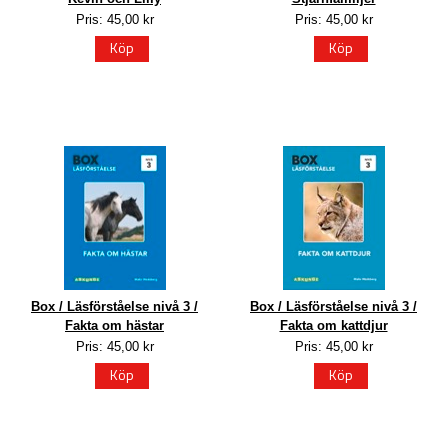
Pris: 45,00 kr
Pris: 45,00 kr
Köp
Köp
Box / Läsförståelse nivå 3 /
Box / Läsförståelse nivå 3 /
Fakta om hästar
Fakta om kattdjur
Pris: 45,00 kr
Pris: 45,00 kr
Köp
Köp