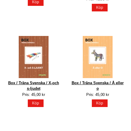
Köp
Köp
Box / Träna Svenska / X-och
Box / Träna Svenska / Å eller
s-ljudet
o
Pris: 45,00 kr
Pris: 45,00 kr
Köp
Köp