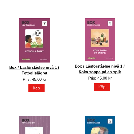
Box / Läsförståelse nivå 1 /
Box / Läsförståelse nivå 1 /
Koka soppa på en spik
Fotbollslägret
Pris: 45,00 kr
Pris: 45,00 kr
Köp
Köp