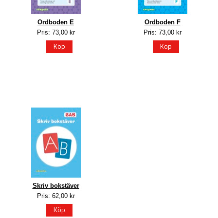
Ordboden E
Ordboden F
Pris: 73,00 kr
Pris: 73,00 kr
Köp
Köp
Skriv bokstäver
Pris: 62,00 kr
Köp