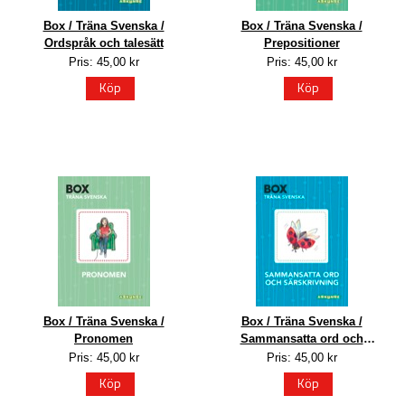
Box / Träna Svenska /
Box / Träna Svenska /
Ordspråk och talesätt
Prepositioner
Pris: 45,00 kr
Pris: 45,00 kr
Köp
Köp
Box / Träna Svenska /
Box / Träna Svenska /
Pronomen
Sammansatta ord och
särskrivning
Pris: 45,00 kr
Pris: 45,00 kr
Köp
Köp