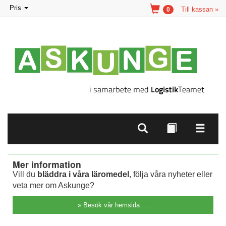
Toggle
Pris
Till kassan »
0
navigation
Mer information
Vill du
bläddra i våra läromedel
, följa våra nyheter eller
veta mer om Askunge?
» Besök vår hemsida …