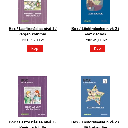
Box / Läsförståelse nivå 1 /
Box / Läsförståelse nivå 2 /
Vargen kommer!
Alex dagbok
Pris: 45,00 kr
Pris: 45,00 kr
Köp
Köp
Box / Läsförståelse nivå 2 /
Box / Läsförståelse nivå 2 /
Kevin och Lilly
Stjärnfamiljer