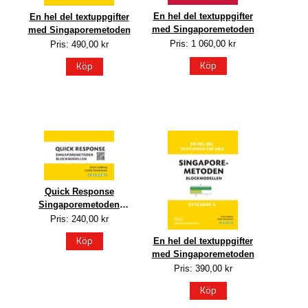
En hel del textuppgifter
En hel del textuppgifter
med Singaporemetoden
med Singaporemetoden
Pris: 1 060,00 kr
Pris: 490,00 kr
Köp
Köp
Quick Response
Singaporemetoden
Blockmodellen
Pris: 240,00 kr
Köp
En hel del textuppgifter
med Singaporemetoden
Pris: 390,00 kr
Köp