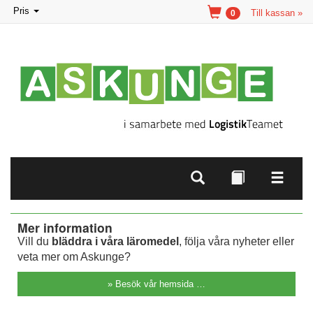
Toggle
Pris
Till kassan »
0
navigation
Mer information
Vill du
bläddra i våra läromedel
, följa våra nyheter eller
veta mer om Askunge?
» Besök vår hemsida …