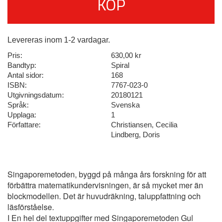
KÖP
Levereras inom 1-2 vardagar.
Pris:
630,00 kr
Bandtyp:
Spiral
Antal sidor:
168
ISBN:
7767-023-0
Utgivningsdatum:
20180121
Språk:
Svenska
Upplaga:
1
Författare:
Christiansen, Cecilia
Lindberg, Doris
Singaporemetoden, byggd på många års forskning för att
förbättra matematikundervisningen, är så mycket mer än
blockmodellen. Det är huvudräkning, taluppfattning och
läsförståelse.
I En hel del textuppgifter med Singaporemetoden Gul