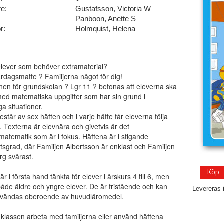
re:
Gustafsson, Victoria W
Panboon, Anette S
r:
Holmquist, Helena
elever som behöver extramaterial?
rdagsmatte ? Familjerna något för dig!
anen för grundskolan ? Lgr 11 ? betonas att eleverna ska
ed matematiska uppgifter som har sin grund i
ga situationer.
estår av sex häften och i varje häfte får eleverna följa
j. Texterna är elevnära och givetvis är det
atematik som är i fokus. Häftena är i stigande
tsgrad, där Familjen Albertsson är enklast och Familjen
g svårast.
Köp
r i första hand tänkta för elever i årskurs 4 till 6, men
åde äldre och yngre elever. De är fristående och kan
Levereras 
användas oberoende av huvudläromedel.
 klassen arbeta med familjerna eller använd häftena