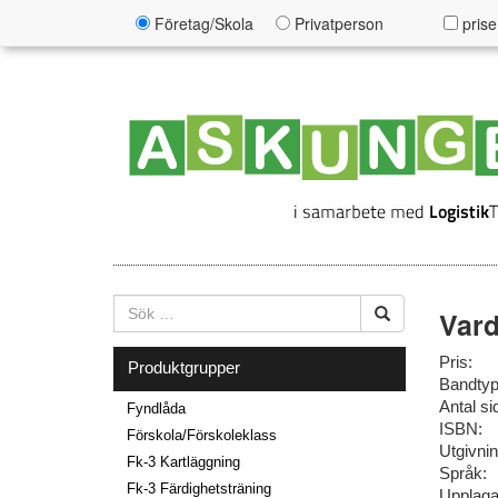
Företag/Skola
Privatperson
prise
Vard
Pris:
Produktgrupper
Bandtyp
Antal si
Fyndlåda
ISBN:
Förskola/Förskoleklass
Utgivni
Fk-3 Kartläggning
Språk:
Fk-3 Färdighetsträning
Upplaga