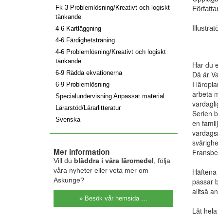
Fk-3 Problemlösning/Kreativt och logiskt
Författa
tänkande
Illustratö
4-6 Kartläggning
4-6 Färdighetsträning
4-6 Problemlösning/Kreativt och logiskt
tänkande
Har du 
6-9 Rädda ekvationerna
Då är Va
I läropl
6-9 Problemlösning
arbeta m
Specialundervisning Anpassat material
vardagli
Lärarstöd/Lärarlitteratur
Serien b
Svenska
en famil
vardagsm
svårighe
Mer information
Fransber
Vill du
bläddra i våra läromedel
, följa
våra nyheter eller veta mer om
Häftena ä
Askunge?
passar b
alltså 
» Besök vår hemsida …
Låt hela