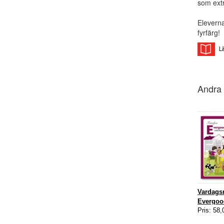
som extr
Eleverna 
fyrfärg!
Andra 
Vardagsm
Evergoo
Pris: 58,