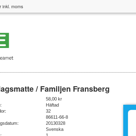
r inkl. moms
agsmatte / Familjen Fransberg
58,00 kr
:
Häftad
dor:
32
86611-66-8
ngsdatum:
20130328
Svenska
:
1