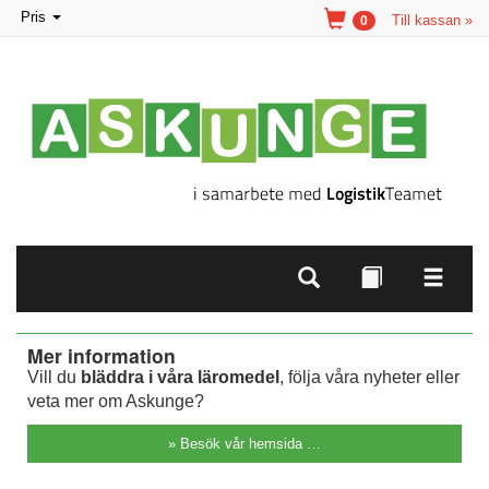
Toggle
Pris
Till kassan »
0
navigation
Mer information
Vill du
bläddra i våra läromedel
, följa våra nyheter eller
veta mer om Askunge?
» Besök vår hemsida …