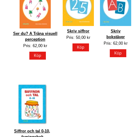
Skriv siffror
Skriv
Ser du? A Träna visuell
bokstäver
Pris: 50,00 kr
perception
Pris: 62,00 kr
Pris: 62,00 kr
Köp
Köp
Köp
Siffror och tal 0-10,
övningsbok