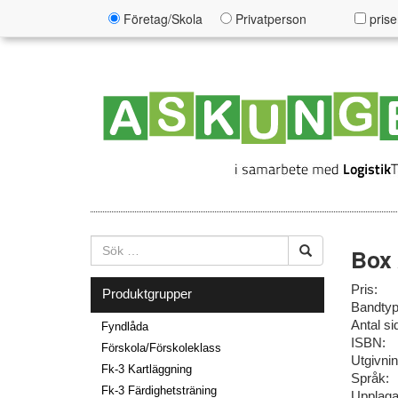
Företag/Skola
Privatperson
prise
Box 
Pris:
Produktgrupper
Bandtyp
Antal si
Fyndlåda
ISBN:
Förskola/Förskoleklass
Utgivni
Fk-3 Kartläggning
Språk:
Fk-3 Färdighetsträning
Upplaga