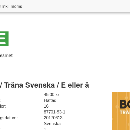
r inkl. moms
/ Träna Svenska / E eller ä
45,00 kr
:
Häftad
dor:
16
87701-93-1
ngsdatum:
20170613
Svenska
:
1