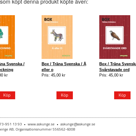
som köpt denna produkt köpte även:
äna Svenska /
Box / Träna Svenska / Å
Box / Träna Svenska
eckning
eller o
Svårstavade ord
00 kr
Pris: 45,00 kr
Pris: 45,00 kr
Köp
Köp
Köp
073-951 13 93
•
www.askunge.se
•
askunge@askunge.se
Sverige AB, Organisationsnummer 556562-6008