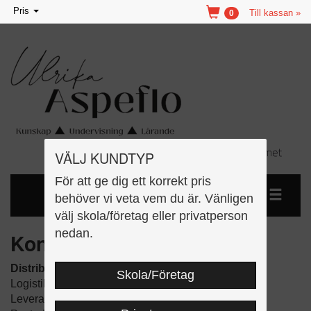
Toggle
Pris
Till kassan »
0
navigation
VÄLJ KUNDTYP
För att ge dig ett korrekt pris
behöver vi veta vem du är. Vänligen
välj skola/företag eller privatperson
nedan.
Kontaktinfo
Distribution, fakturering och kundtjänst
Skola/Företag
LogistikTeamet Sverige AB
Leveransadress: Ormestagatan 2, 702 83 Örebro