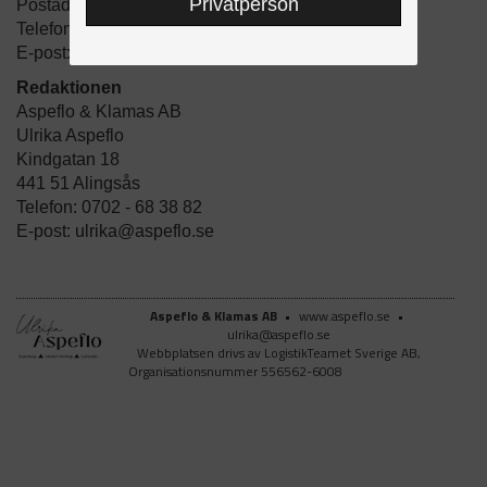
Privatperson
Postadress: Box 6073, 700 06 Örebro
Telefon: 019-206940
E-post: info@logistikteamet.se
Redaktionen
Aspeflo & Klamas AB
Ulrika Aspeflo
Kindgatan 18
441 51 Alingsås
Telefon: 0702 - 68 38 82
E-post: ulrika@aspeflo.se
Aspeflo & Klamas AB
•
www.aspeflo.se
•
ulrika@aspeflo.se
Webbplatsen drivs av LogistikTeamet Sverige AB,
Organisationsnummer 556562-6008