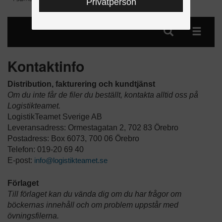
Privatperson
Kontaktinfo
Distribution, fakturering och kundtjänst
Om du inte får de filer du beställt, kontakta alltid oss på
Logistikteamet.
LogistikTeamet Sverige AB
Leveransadress: Ormestagatan 2, 702 83 Örebro
Postadress: Box 6073, 700 06 Örebro
Telefon: 019-20 69 40
E-post:
info@logistikteamet.se
Förlaget
Till förlaget kan du vända dig om du har frågor om
böckernas innehåll och om problem uppstår med
övningsfilerna.