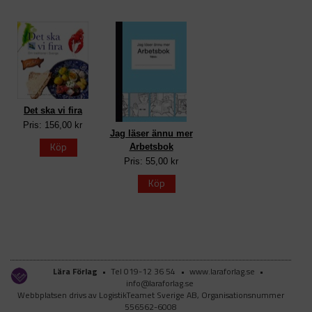
Det ska vi fira
Pris: 156,00 kr
Jag läser ännu mer
Köp
Arbetsbok
Pris: 55,00 kr
Köp
Lära Förlag
•
Tel 019-12 36 54
•
www.laraforlag.se
•
info@laraforlag.se
Webbplatsen drivs av LogistikTeamet Sverige AB, Organisationsnummer
556562-6008