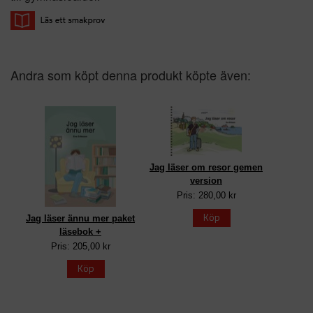
Andra som köpt denna produkt köpte även:
Jag läser om resor gemen
version
Pris: 280,00 kr
Köp
Jag läser ännu mer paket
läsebok +
Pris: 205,00 kr
Köp