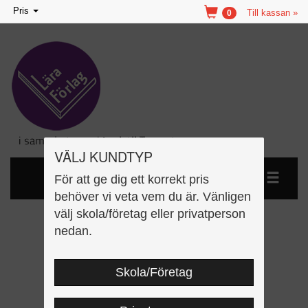
Toggle
Pris
Till kassan »
0
navigation
VÄLJ KUNDTYP
För att ge dig ett korrekt pris
behöver vi veta vem du är. Vänligen
välj skola/företag eller privatperson
Jag läser mer
nedan.
Skola/Företag