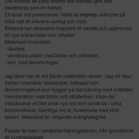
Det innebär att varje ordbild ska kännas igen och
identifieras som en helhet.
Ett antal ord presenteras. Valet av begrepp anknyter på
olika sätt till elevens vardag och miljö.
Bilderna kan dessutom inspirera till samtal och uppmuntra
till nya erfarenheter och utflykter.
Materialet innehåller:
- läsebok.
- vändbara plattor med bilder och ordbilder.
- kort, med skrivövningar.
Jag läser mer är det fjärde materialet i serien “Jag vill läsa”.
Serien innehåller läseböcker, lottospel och
skrivövningskort som bygger på läsinlärning med ordbilder
i kombination med bilder och stödtecken. Varje del
introducerar ett litet antal nya ord som används i olika
kombinationer. Samtliga ord är illustrerade med stöd-
tecken. Materialet är i stigande svårighetsgrad.
Passar för barn i särskolan/träningsskolan, från grundskola
till gymnasieålder.