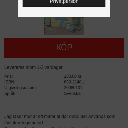
Privatperson
KÖP
Levereras inom 1-2 vardagar.
Pris:
280,00 kr
ISBN:
633-2148-1
Utgivningsdatum:
20080101
Språk:
Svenska
Jag läser mer är ett material där ordbilder används som
läsinlärningsmetod.