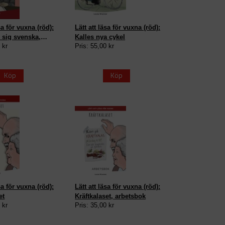
sa för vuxna (röd):
Lätt att läsa för vuxna (röd):
 sig svenska,
Kalles nya cykel
 kr
Pris: 55,00 kr
rdlista
Köp
Köp
sa för vuxna (röd):
Lätt att läsa för vuxna (röd):
et
Kräftkalaset, arbetsbok
 kr
Pris: 35,00 kr