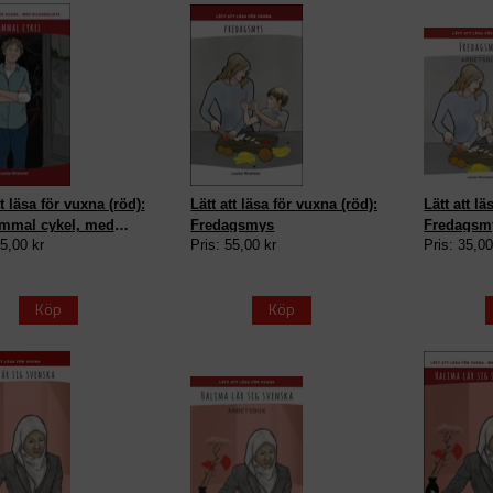
tt läsa för vuxna (röd):
Lätt att läsa för vuxna (röd):
Lätt att lä
mmal cykel, med
Fredagsmys
Fredagsmy
55,00 kr
Pris: 55,00 kr
Pris: 35,00
dlista
Köp
Köp