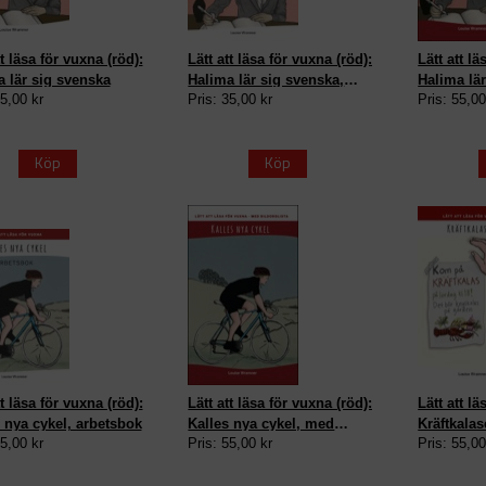
tt läsa för vuxna (röd):
Lätt att läsa för vuxna (röd):
Lätt att lä
 lär sig svenska
Halima lär sig svenska,
Halima lär
55,00 kr
Pris: 35,00 kr
Pris: 55,00
arbetsbok
med bildo
Köp
Köp
tt läsa för vuxna (röd):
Lätt att läsa för vuxna (röd):
Lätt att lä
 nya cykel, arbetsbok
Kalles nya cykel, med
Kräftkalas
35,00 kr
Pris: 55,00 kr
Pris: 55,00
bildordlista