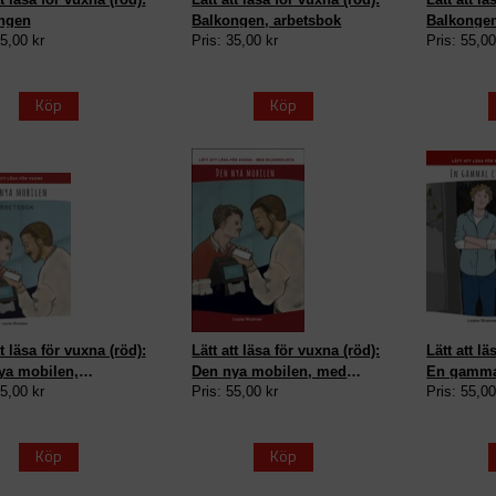
ngen
Balkongen, arbetsbok
Balkonge
55,00 kr
Pris: 35,00 kr
Pris: 55,00
bildordlis
Köp
Köp
tt läsa för vuxna (röd):
Lätt att läsa för vuxna (röd):
Lätt att lä
ya mobilen,
Den nya mobilen, med
En gamma
35,00 kr
Pris: 55,00 kr
Pris: 55,00
sbok
bildordlista
Köp
Köp