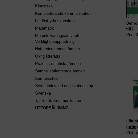
Kinesiska
Kompletterande kommunikation
Lättläst yrkeskunskap
Demokr
Matematik
till?
Pris: 
Motorik Vardagsaktiviteter
Verklighetsuppfattning
Naturorienterande ämnen
Övrig litteratur
Praktisk-estetiska ämnen
Samhällsorienterade ämnen
Samtalsstöd
Sex samlevnad och livskunskap
Svenska
Tal-Språk-Kommunikation
UTFÖRSÄLJNING
Lätt a
(grön)
Pris: 