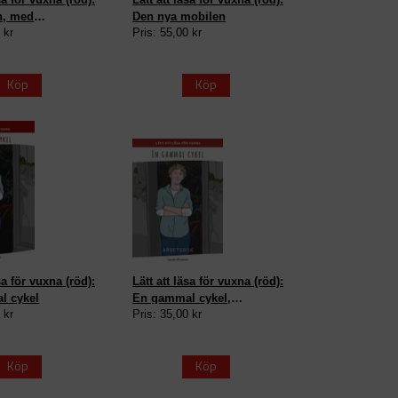
n, med
Den nya mobilen
 kr
Pris: 55,00 kr
ta
Köp
Köp
sa för vuxna (röd):
Lätt att läsa för vuxna (röd):
l cykel
En gammal cykel,
 kr
Pris: 35,00 kr
arbetsbok
Köp
Köp