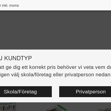
r inkl. moms
J KUNDTYP
att ge dig ett korrekt pris behöver vi veta vem d
ÖRSÄLJNING
igen välj skola/företag eller privatperson nedan
st artiklar
Skola/Företag
Privatperson