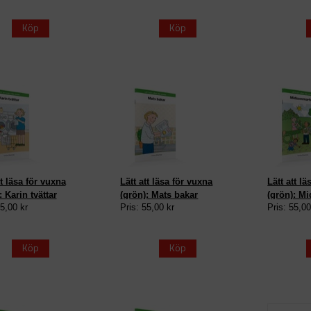
Köp
Köp
tt läsa för vuxna
Lätt att läsa för vuxna
Lätt att l
: Karin tvättar
(grön): Mats bakar
(grön): M
55,00 kr
Pris: 55,00 kr
Pris: 55,00
Köp
Köp