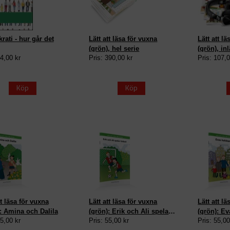
ati - hur går det
Lätt att läsa för vuxna
Lätt att l
(grön), hel serie
(grön), inl
34,00 kr
Pris: 390,00 kr
Pris: 107,0
Köp
Köp
tt läsa för vuxna
Lätt att läsa för vuxna
Lätt att l
: Amina och Dalila
(grön): Erik och Ali spelar
(grön): E
55,00 kr
Pris: 55,00 kr
Pris: 55,00
fotboll