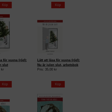
Köp
Köp
sa för vuxna (röd):
Lätt att läsa för vuxna (röd):
n slut
Nu är julen slut, arbetsbok
 kr
Pris: 35,00 kr
Köp
Köp