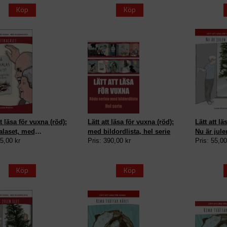
Köp
Köp
tt läsa för vuxna (röd):
Lätt att läsa för vuxna (röd):
Lätt att lä
alaset, med
med bildordlista, hel serie
Nu är jule
55,00 kr
Pris: 390,00 kr
Pris: 55,00
dlista
Köp
Köp