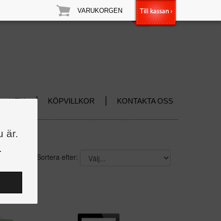
VARUKORGEN
|
|
HEM
KÖPVILLKOR
KONTAKTA OSS
u är.
.
Sortera efter: