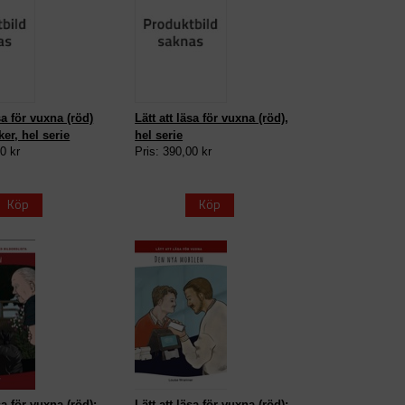
äsa för vuxna (röd)
Lätt att läsa för vuxna (röd),
er, hel serie
hel serie
0 kr
Pris: 390,00 kr
Köp
Köp
sa för vuxna (röd):
Lätt att läsa för vuxna (röd):