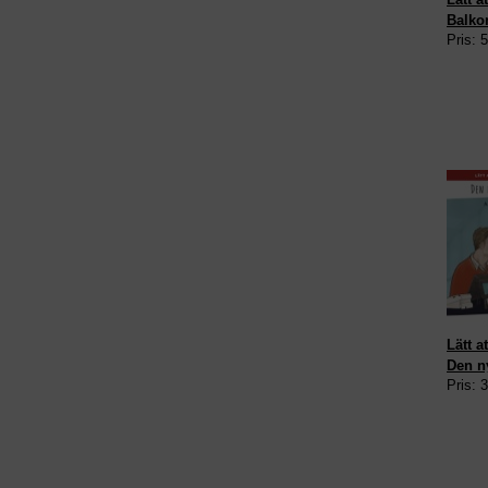
Balko
Pris: 
Lätt a
Den n
Pris: 
arbet