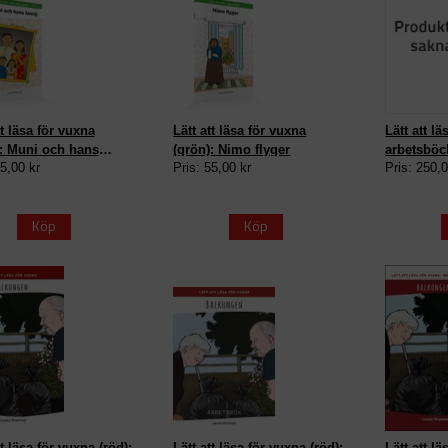
tt läsa för vuxna
Lätt att läsa för vuxna
Lätt att l
): Muni och hans
(grön): Nimo flyger
arbetsböck
55,00 kr
Pris: 55,00 kr
Pris: 250,0
Köp
Köp
tt läsa för vuxna (röd):
Lätt att läsa för vuxna (röd):
Lätt att lä