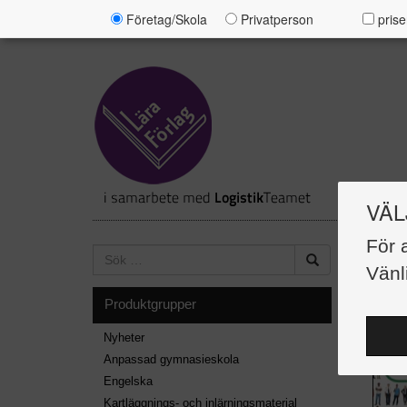
Företag/Skola
Privatperson
prise
VÄL
För 
UTF
Vänl
Visar 59 
Produktgrupper
Nyheter
Anpassad gymnasieskola
Engelska
Kartläggnings- och inlärningsmaterial