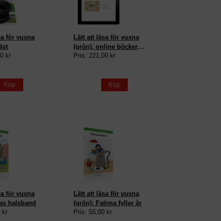
äsa för vuxna
Lätt att läsa för vuxna
äst
(grön), online böcker
0 kr
Pris: 221,00 kr
Skollicens 12 mån
Köp
Köp
äsa för vuxna
Lätt att läsa för vuxna
vas halsband
(grön): Fatima fyller år
 kr
Pris: 55,00 kr