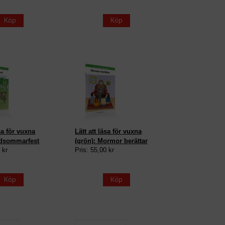
Köp
Köp
äsa för vuxna
Lätt att läsa för vuxna
idsommarfest
(grön): Mormor berättar
 kr
Pris: 55,00 kr
Köp
Köp