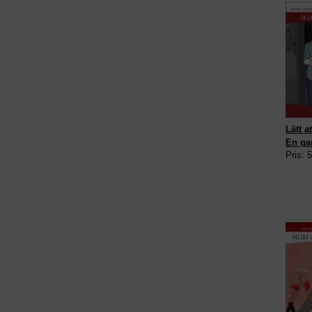
Lätt a
En ga
Pris: 
bildor