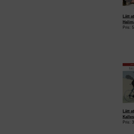
Lätt a
Halima
Pris: 
Lätt a
Kalles
Pris: 