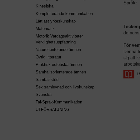
Språk:
Kinesiska
Kompletterande kommunikation
Lättläst yrkeskunskap
Teckenp
Matematik
demonstr
Motorik Vardagsaktiviteter
Verklighetsuppfattning
För ve
Naturorienterande ämnen
Denna te
sig att 
Övrig litteratur
arbetska
Praktisk-estetiska ämnen
Samhällsorienterade ämnen
Samtalsstöd
Sex samlevnad och livskunskap
Svenska
Tal-Språk-Kommunikation
UTFÖRSÄLJNING