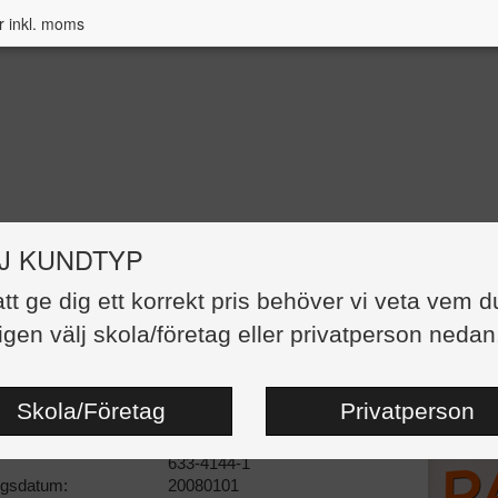
r inkl. moms
J KUNDTYP
att ge dig ett korrekt pris behöver vi veta vem d
enparlör Den enkla vägen till tecken
igen välj skola/företag eller privatperson nedan
med bilder
92,00 kr
Skola/Företag
Privatperson
:
Häftad
dor:
48
633-4144-1
ngsdatum:
20080101