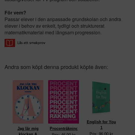
För vem?
Passar elever i den anpassade grundskolan och andra
elever i behov av enkelt, tydligt och strukturerat
matematikmaterial med långsam progression.
Andra som köpt denna produkt köpte även:
English for You
1
Jag lär mig
Procenträkning
Pris: 96,00 kr
klockan A
Pris: 46,00 kr