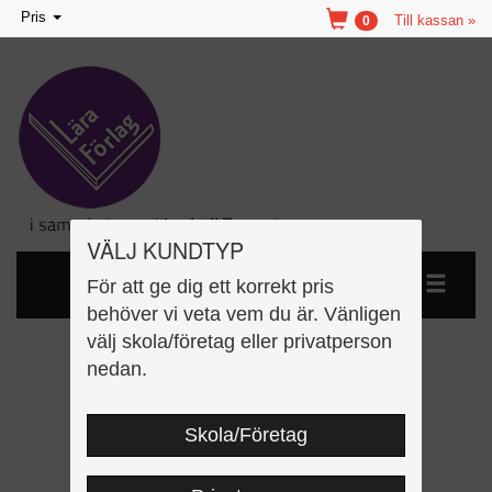
Toggle
Pris
Till kassan »
0
navigation
VÄLJ KUNDTYP
För att ge dig ett korrekt pris
behöver vi veta vem du är. Vänligen
välj skola/företag eller privatperson
Jag lär mig klockan B
nedan.
Skola/Företag