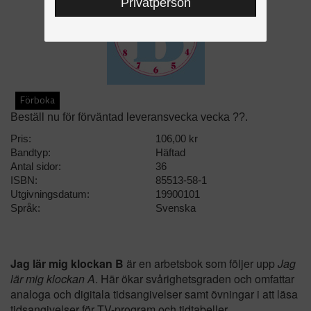
Privatperson
Förboka
Beställ nu för förväntad leveransvecka vecka ??.
Pris:
106,00 kr
Bandtyp:
Häftad
Antal sidor:
36
ISBN:
85513-58-1
Utgivningsdatum:
19900101
Språk:
Svenska
Jag lär mig klockan B
är en arbetsbok som följer upp
Jag
lär mig klockan A
. Här ökar svårighetsgraden och omfattar
analoga och digitala tidsangivelser samt övningar i att läsa
tidsangivelser för TV-program och tidtabeller.