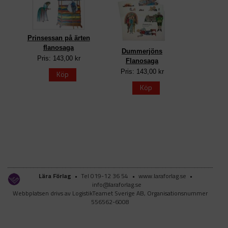
Prinsessan på ärten
flanosaga
Dummerjöns
Pris: 143,00 kr
Flanosaga
Pris: 143,00 kr
Köp
Köp
Lära Förlag
•
Tel 019-12 36 54
•
www.laraforlag.se
•
info@laraforlag.se
Webbplatsen drivs av LogistikTeamet Sverige AB, Organisationsnummer
556562-6008