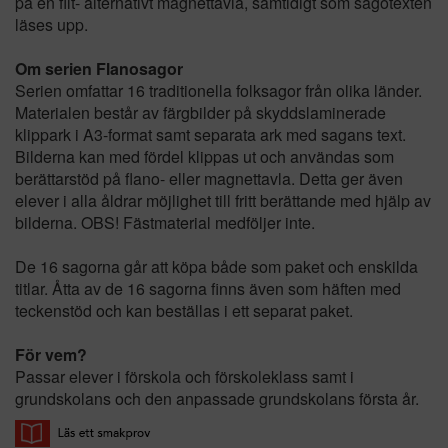
på en filt- alternativt magnettavla, samtidigt som sagotexten
läses upp.
Om serien Flanosagor
Serien omfattar 16 traditionella folksagor från olika länder.
Materialen består av färgbilder på skyddslaminerade
klippark i A3-format samt separata ark med sagans text.
Bilderna kan med fördel klippas ut och användas som
berättarstöd på flano- eller magnettavla. Detta ger även
elever i alla åldrar möjlighet till fritt berättande med hjälp av
bilderna. OBS! Fästmaterial medföljer inte.
De 16 sagorna går att köpa både som paket och enskilda
titlar. Åtta av de 16 sagorna finns även som häften med
teckenstöd och kan beställas i ett separat paket.
För vem?
Passar elever i förskola och förskoleklass samt i
grundskolans och den anpassade grundskolans första år.