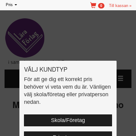
Toggle
Pris
Till kassan »
0
navigation
VÄLJ KUNDTYP
För att ge dig ett korrekt pris
behöver vi veta vem du är. Vänligen
välj skola/företag eller privatperson
Mästerkatten i stövlar flano
nedan.
Skola/Företag