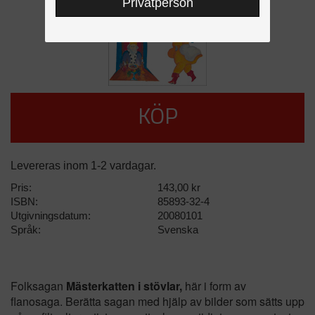
Privatperson
KÖP
Levereras inom 1-2 vardagar.
Pris:
143,00 kr
ISBN:
85893-32-4
Utgivningsdatum:
20080101
Språk:
Svenska
Folksagan
Mästerkatten i stövlar,
här i form av
flanosaga. Berätta sagan med hjälp av bilder som sätts upp