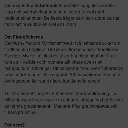
Det ska vi fira Arbetsbok
innehåller uppgifter av olika
slag och svårighetsgrader samt några recept med
traditionsrika rätter. De flesta frågor kan man svara på när
man läst huvudboken
Det ska vi fira
.
Om Fira-böckerna
Det ska vi fira
och
Mycket att fira
är två lättlästa böcker om
traditionella högtider. Det ska vi fira behandlar traditioner i
Sverige. Mycket att fira beskriver hur olika högtider firas
runt om i världen och numera allt oftare även i ett
mångkulturellt Sverige. Till böckerna finns även tillhörande
arbetsböcker som säljs separat. Arbetsböckerna innehåller
övningsuppgifter samt några traditionella recept.
Till läromedlet finns PDF-filer med lärarhandledning. Du
hittar dessa på
. Ingen inloggning behövs för
www.laraonline.se
att hämta gratismaterial. Markera
Visa gratismaterial
och
filtrera på ämne.
För vem?