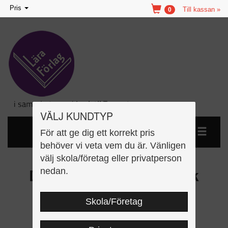
Toggle
Pris
Till kassan »
0
navigation
VÄLJ KUNDTYP
För att ge dig ett korrekt pris
behöver vi veta vem du är. Vänligen
välj skola/företag eller privatperson
Det ska vi fira Arbetsbok
nedan.
Skola/Företag