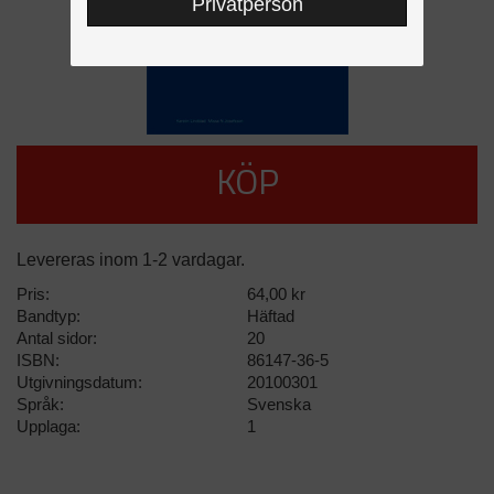
Privatperson
KÖP
Levereras inom 1-2 vardagar.
Pris:
64,00 kr
Bandtyp:
Häftad
Antal sidor:
20
ISBN:
86147-36-5
Utgivningsdatum:
20100301
Språk:
Svenska
Upplaga:
1