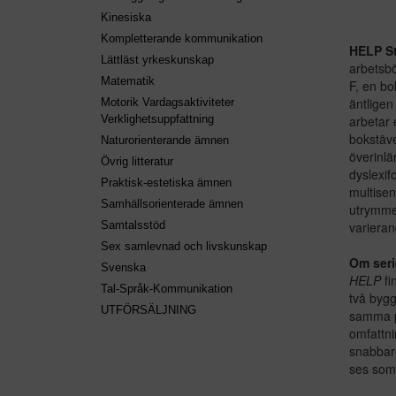
Kinesiska
Kompletterande kommunikation
HELP St
Lättläst yrkeskunskap
arbetsbö
Matematik
F, en bo
äntligen
Motorik Vardagsaktiviteter
arbetar 
Verklighetsuppfattning
bokstäve
Naturorienterande ämnen
överinlä
Övrig litteratur
dyslexif
Praktisk-estetiska ämnen
multisen
Samhällsorienterade ämnen
utrymme 
varieran
Samtalsstöd
Sex samlevnad och livskunskap
Om ser
Svenska
HELP
fi
Tal-Språk-Kommunikation
två byg
UTFÖRSÄLJNING
samma p
omfattni
snabbar
ses som 