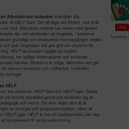
art Arbetsböcker bokpaket
innehåller alla
cker till
HELP Start
. Det vill säga sex böcker, nivå A till
Köp
k per nivå. Med detta material kan elever med dyslexi
 knäcka läs- och skrivkoden på engelska. I böckerna
Levereras 
eleven grundligt och strukturerat med kopplingen mellan
r och ljud i engelskan och ges gott om utrymme för
rning.
HELP
-läromedlen bygger på modern
orskning, har tydliga lektionsplaner och använder
soriska tekniker. Böckerna är roliga, laborativa och ger
för elevens kreativitet och nyfikenhet. Innehåller
de övningar.
ien HELP
nns i två versioner:
HELP Start
och
HELP Light
. Dessa
ger på samma teoretiska grund och använder sig av
edagogik och metod. Det som skiljer dem åt är
ngen av övningar och progressionstakten, vilken är
e i
HELP Light
.
HELP
är inte ett basläromedel utan ska
ett komplement till vanlig undervisning.