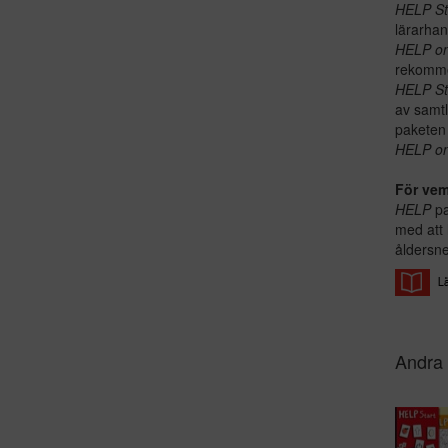
HELP St
lärarhan
HELP on
rekomme
HELP St
av samtl
paketen 
HELP on
För ve
HELP
pa
med att 
åldersne
Andra 