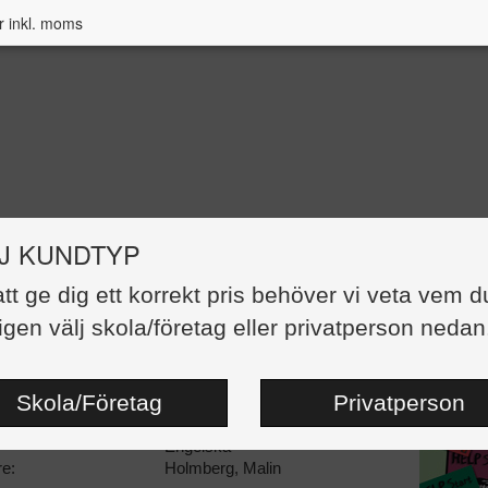
r inkl. moms
J KUNDTYP
att ge dig ett korrekt pris behöver vi veta vem d
 Start Arbetsböcker paket A-F
igen välj skola/företag eller privatperson nedan
328,00 kr
:
Häftad
Skola/Företag
Privatperson
86147-74-7
ngsdatum:
20110101
Engelska
re:
Holmberg, Malin