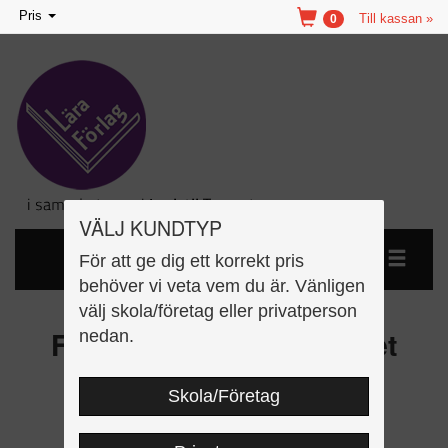
Toggle
Pris
Till kassan »
0
navigation
VÄLJ KUNDTYP
För att ge dig ett korrekt pris
behöver vi veta vem du är. Vänligen
välj skola/företag eller privatperson
Felsbilder im Grenzgebiet
nedan.
Bohuslän und Östfold
Skola/Företag