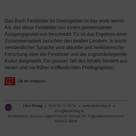
Das Buch Felsbilder im Grenzgebiet ist das erste seiner
Art, das diese Felsbilder von einem gemeinsamen
Ausgangspunkt aus beschreibt. Es ist das Ergebnis einer
Zusammenarbeit zwischen den beiden Ländern. In leicht
verständlicher Sprache wird aktuelle und herkömmliche
Forschung über die Felsbilder und die zugrundeliegende
Kultur dargestellt. Ein grosser Teil des Inhalts besteht aus
neuen und nie früher eröffentlichten Photographien.
Lära Förlag
•
Tel 019-12 36 54
•
www.laraforlag.se
•
info@laraforlag.se
Webbplatsen drivs av LogistikTeamet Sverige AB, Organisationsnummer
556562-6008