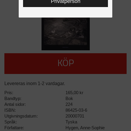
Privatperson
KÖP
Levereras inom 1-2 vardagar.
Pris:
165,00 kr
Bandtyp:
Bok
Antal sidor:
224
ISBN:
86425-03-6
Utgivningsdatum:
20000701
Språk:
Tyska
Författare:
Hygen, Anne-Sophie