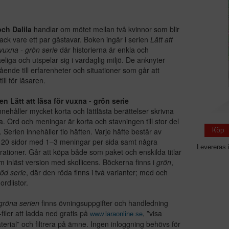
ch Dalila
handlar om mötet mellan två kvinnor som blir
ack vare ett par gåstavar. Boken ingår i serien
Lätt att
 vuxna - grön serie
där historierna är enkla och
tåeliga och utspelar sig i vardaglig miljö. De anknyter
nde till erfarenheter och situationer som går att
till för läsaren.
n Lätt att läsa för vuxna - grön serie
nnehåller mycket korta och lättlästa berättelser skrivna
a. Ord och meningar är korta och stavningen till stor del
Köp
g. Serien innehåller tio häften. Varje häfte består av
 20 sidor med 1–3 meningar per sida samt några
Levereras 
strationer. Går att köpa både som paket och enskilda titlar
 inläst version med skollicens. Böckerna finns i
grön
,
röd serie
, där den röda finns i två varianter; med och
ordlistor.
gröna serien
finns övningsuppgifter och handledning
filer att ladda ned gratis på
, ”visa
www.laraonline.se
terial” och filtrera på ämne. Ingen inloggning behövs för