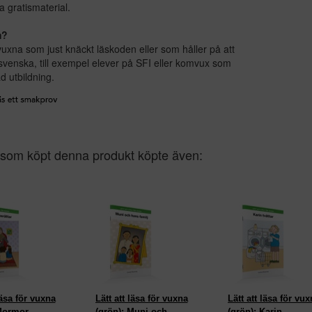
a gratismaterial.
m?
uxna som just knäckt läskoden eller som håller på att
 svenska, till exempel elever på SFI eller komvux som
 utbildning.
som köpt denna produkt köpte även:
läsa för vuxna
Lätt att läsa för vuxna
Lätt att läsa för vux
 Mormor
(grön): Muni och
(grön): Karin