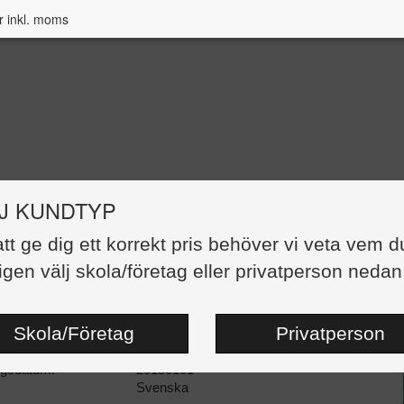
r inkl. moms
J KUNDTYP
att ge dig ett korrekt pris behöver vi veta vem d
 att läsa för vuxna (grön): Amina och D
igen välj skola/företag eller privatperson nedan
55,00 kr
:
Häftad
Skola/Företag
Privatperson
dor:
24
87139-70-3
ngsdatum:
20150101
Svenska