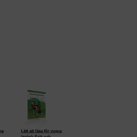
na
Lätt att läsa för vuxna
(grön): Erik och