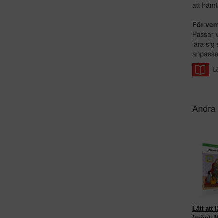
att hämt
För ve
Passar v
lära sig
anpassad
Andra 
Lätt att 
(grön):