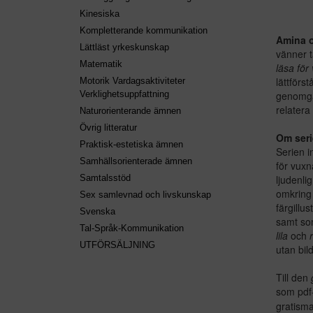
Kinesiska
Kompletterande kommunikation
Amina o
Lättläst yrkeskunskap
vänner t
Matematik
läsa för
lättförs
Motorik Vardagsaktiviteter
genomgåe
Verklighetsuppfattning
relatera 
Naturorienterande ämnen
Övrig litteratur
Om serie
Praktisk-estetiska ämnen
Serien i
Samhällsorienterade ämnen
för vuxn
ljudenli
Samtalsstöd
omkring
Sex samlevnad och livskunskap
färgillu
Svenska
samt som
Tal-Språk-Kommunikation
lila
och
UTFÖRSÄLJNING
utan bild
Till den
som pdf-
gratisma