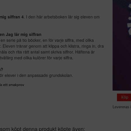
mig siffran 4
. I den här arbetsboken lär sig eleven om
.
en Jag lär mig siffran
en serie på tio böcker, en för varje siffra, med olika
. Eleven tränar genom att klippa och klistra, ringa in, dra
åla och rita rätt antal samt skriva siffror. Häftena är
 tvåfärg med olika kulörer för varje siffra.
m?
ör elever i den anpassade grundskolan.
Köp
Levereras 
som köpt denna produkt köpte även: