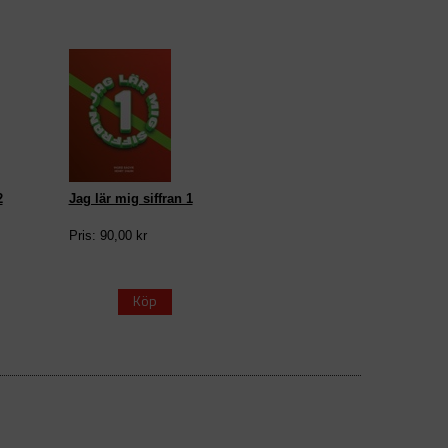
2
Jag lär mig siffran 1
Pris: 90,00 kr
Köp