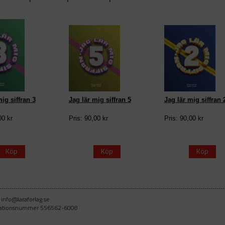
ig siffran 3
Jag lär mig siffran 5
Jag lär mig siffran 
00 kr
Pris: 90,00 kr
Pris: 90,00 kr
Köp
Köp
Köp
info@laraforlag.se
nisationsnummer 556562-6008