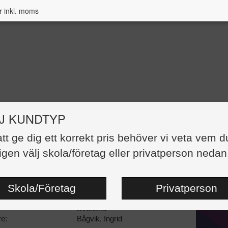
r inkl. moms
J KUNDTYP
att ge dig ett korrekt pris behöver vi veta vem d
lär mig siffran 4
igen välj skola/företag eller privatperson nedan
90,00 kr
:
Häftad
Skola/Företag
Privatperson
87727-85-6
ngsdatum:
20170825
Svenska
re:
Bågvik, Ingrid