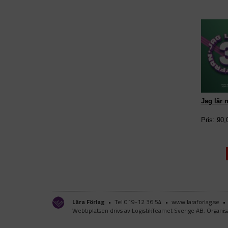
Jag lär m
Pris: 90,
Lära Förlag
•
Tel 019-12 36 54
•
www.laraforlag.se
•
Webbplatsen drivs av LogistikTeamet Sverige AB, Orga