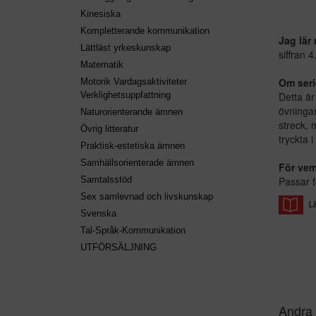
Kinesiska
Kompletterande kommunikation
Jag lär 
Lättläst yrkeskunskap
siffran 4
Matematik
Om seri
Motorik Vardagsaktiviteter
Detta är 
Verklighetsuppfattning
övningar
Naturorienterande ämnen
streck, m
Övrig litteratur
tryckta i
Praktisk-estetiska ämnen
Samhällsorienterade ämnen
För ve
Passar f
Samtalsstöd
Sex samlevnad och livskunskap
Svenska
Tal-Språk-Kommunikation
UTFÖRSÄLJNING
Andra 