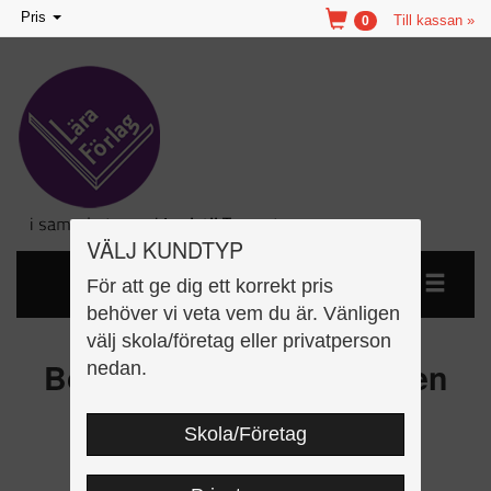
Toggle
Pris
Till kassan »
0
navigation
VÄLJ KUNDTYP
För att ge dig ett korrekt pris
behöver vi veta vem du är. Vänligen
välj skola/företag eller privatperson
Bokstavsböckerna ä-boken
nedan.
Skola/Företag