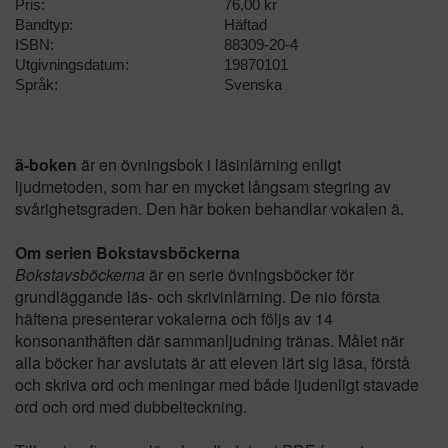
Pris:
76,00 kr
Bandtyp:
Häftad
ISBN:
88309-20-4
Utgivningsdatum:
19870101
Språk:
Svenska
ä-boken
är en övningsbok i läsinlärning enligt
ljudmetoden, som har en mycket långsam stegring av
svårighetsgraden. Den här boken behandlar vokalen ä.
Om serien Bokstavsböckerna
Bokstavsböckerna
är en serie övningsböcker för
grundläggande läs- och skrivinlärning. De nio första
häftena presenterar vokalerna och följs av 14
konsonanthäften där sammanljudning tränas. Målet när
alla böcker har avslutats är att eleven lärt sig läsa, förstå
och skriva ord och meningar med både ljudenligt stavade
ord och ord med dubbelteckning.