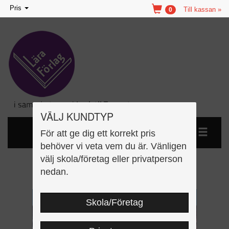
Toggle
Pris
Till kassan »
0
navigation
VÄLJ KUNDTYP
För att ge dig ett korrekt pris
behöver vi veta vem du är. Vänligen
välj skola/företag eller privatperson
Lätt om: Hård och mjuk
nedan.
Skola/Företag