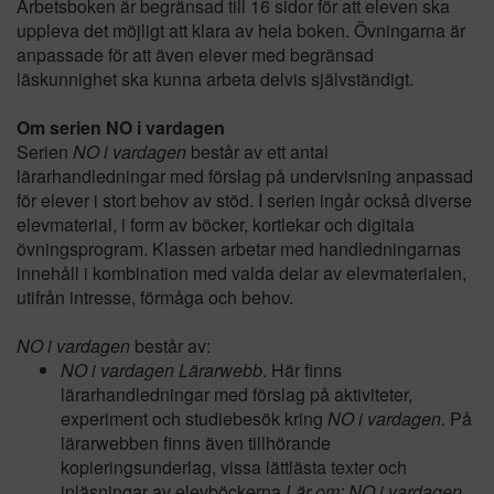
Arbetsboken är begränsad till 16 sidor för att eleven ska
uppleva det möjligt att klara av hela boken. Övningarna är
anpassade för att även elever med begränsad
läskunnighet ska kunna arbeta delvis självständigt.
Om serien NO i vardagen
Serien
NO i vardagen
består av ett antal
lärarhandledningar med förslag på undervisning anpassad
för elever i stort behov av stöd. I serien ingår också diverse
elevmaterial, i form av böcker, kortlekar och digitala
övningsprogram. Klassen arbetar med handledningarnas
innehåll i kombination med valda delar av elevmaterialen,
utifrån intresse, förmåga och behov.
NO i vardagen
består av:
NO i vardagen Lärarwebb
. Här finns
lärarhandledningar med förslag på aktiviteter,
experiment och studiebesök kring
NO i vardagen
. På
lärarwebben finns även tillhörande
kopieringsunderlag, vissa lättlästa texter och
inläsningar av elevböckerna
Lär om: NO i vardagen
.