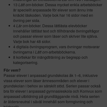
13
Lätt om
-böcker. Dessa mycket enkla arbetsböcker
är speciellt anpassade för elever som ännu inte
knäckt läskoden. Varje bok har 16 sidor med en
övning per sida.
4
Lär om
-böcker. Dessa lättlästa elevböcker
innehåller lättläst text och tillhörande övningsfrågor
och passar elever som läser och skriver lite själva.
Varje bok har 48 sidor.
4 digitala övningsprogram, vars övningar motsvarar
övningarna i
Lätt om
-arbetsböckerna.
8 kortlekar för mängdträning av begrepp och
kategorisering.
För vem?
Passar elever i anpassad grundskolas åk 1–6, inklusive
vissa elever som läser ämnesområden och elever i
grundskolan i behov av särskilt stöd. Serien passar också
bra för elever i anpassad gymnasieskola och Komvux som
anpassad utbildning på grundläggande nivå. Hela serien
är åldersneutral i såväl innehåll som formgivning och
bildspråk.