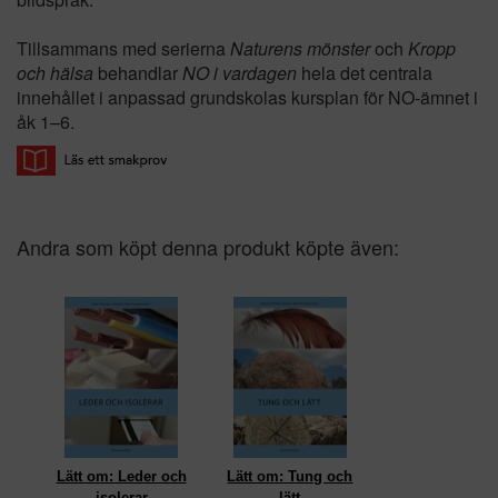
Tillsammans med serierna
Naturens mönster
och
Kropp
och hälsa
behandlar
NO i vardagen
hela det centrala
innehållet i anpassad grundskolas kursplan för NO-ämnet i
åk 1–6.
Andra som köpt denna produkt köpte även:
Lätt om: Leder och
Lätt om: Tung och
isolerar
lätt