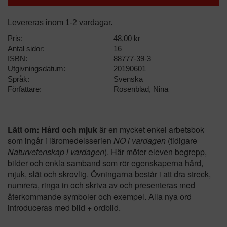
Levereras inom 1-2 vardagar.
Pris:
48,00 kr
Antal sidor:
16
ISBN:
88777-39-3
Utgivningsdatum:
20190601
Språk:
Svenska
Författare:
Rosenblad, Nina
Lätt om: Hård och mjuk
är en mycket enkel arbetsbok
som ingår i läromedelsserien
NO i vardagen
(tidigare
Naturvetenskap i vardagen
). Här möter eleven begrepp,
bilder och enkla samband som rör egenskaperna hård,
mjuk, slät och skrovlig. Övningarna består i att dra streck,
numrera, ringa in och skriva av och presenteras med
återkommande symboler och exempel. Alla nya ord
introduceras med bild + ordbild.