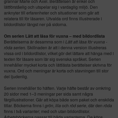
grannar Marie och Axel. Berättelsen är enkel och
lättförståelig och utspelar sig i vardaglig miljö. Den
anknyter till erfarenheter och situationer som går att
relatera till för läsaren. Utvalda ord finns illustrerade i
bildordlistor längst ner på sidorna.
Om serien Lätt att läsa för vuxna – med bildordlista
Berättelserna är desamma som i
Lätt att läsa för vuxna -
röda serien.
Skillnaden är att i denna version illustreras
vissa ord i bildordlistor, vilket gör det lättare att hänga med i
texten för läsare som lär sig svenska språket. Serien
innehåller mycket korta och lättlästa berättelser skrivna för
vuxna. Ord och meningar är korta och stavningen till stor
del ljudenlig.
Serien innehåller tio häften. Varje häfte består av omkring
20 sidor med 1–3 meningar per sida samt några
färgillustrationer. Går att köpa både som paket och enskilda
titlar. Böckerna finns i
grön
,
lila
och
röd serie
, där den
röda
finns i två varianter; med och utan bildordlistor.
Arbetsböckerna passar till båda varianterna. De köps