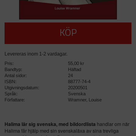
KÖP
Levereras inom 1-2 vardagar.
Pris:
55,00 kr
Bandtyp:
Häftad
Antal sidor:
24
ISBN:
88777-74-4
Utgivningsdatum:
20200501
Språk:
Svenska
Författare:
Wramner, Louise
Halima lär sig svenska, med bildordlista
handlar om när
Halima får hjälp med sin svenskaläxa av sina trevliga