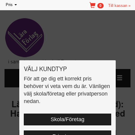
Toggle
Pris
Till kassan »
0
navigation
VÄLJ KUNDTYP
För att ge dig ett korrekt pris
behöver vi veta vem du är. Vänligen
välj skola/företag eller privatperson
Lätt att läsa för vuxna (röd):
nedan.
Halima lär sig svenska, med
Skola/Företag
bildordlista