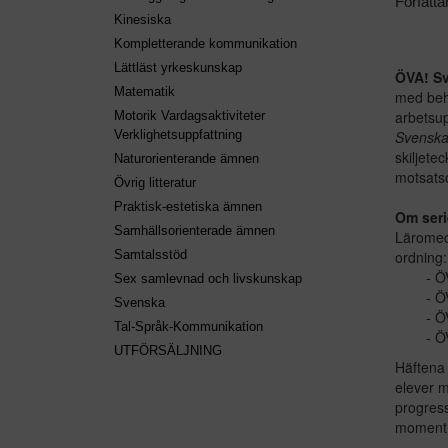
Författa
Kinesiska
Kompletterande kommunikation
Lättläst yrkeskunskap
ÖVA! S
Matematik
med beho
arbetsup
Motorik Vardagsaktiviteter
Svenska
Verklighetsuppfattning
skiljet
Naturorienterande ämnen
motsats
Övrig litteratur
Praktisk-estetiska ämnen
Om seri
Samhällsorienterade ämnen
Läromede
ordning:
Samtalsstöd
Ö
Sex samlevnad och livskunskap
Ö
Svenska
Ö
Tal-Språk-Kommunikation
Ö
UTFÖRSÄLJNING
Häften
elever m
progress
moment 