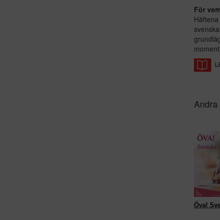
För ve
Häften
svenska
grundläg
moment 
Andra 
Öva! Sv