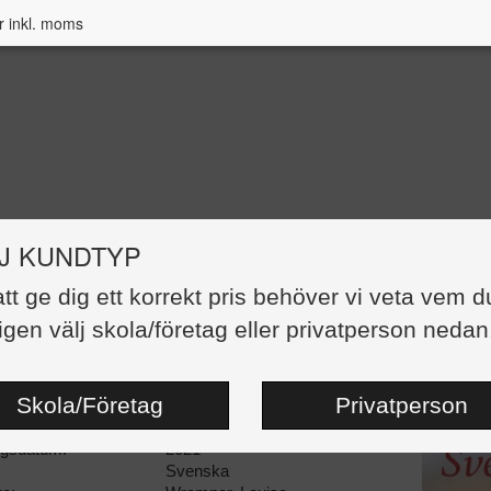
r inkl. moms
J KUNDTYP
att ge dig ett korrekt pris behöver vi veta vem d
 Svenska 2
igen välj skola/företag eller privatperson nedan
83,00 kr
:
Häftad
Skola/Företag
Privatperson
dor:
28
88951-98-4
ngsdatum:
2021
Svenska