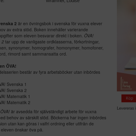
re:
Wramner, Louise
venska 2
är en övningsbok i svenska för vuxna elever
v av extra stöd. Boken innehåller varierande
pgifter som eleven besvarar direkt i boken.
ÖVA!
 2
tar upp de vanligaste ordklasserna, förkortningar,
ecken, synonymer, homografer, homonymer, homofoner,
ord, rimord samt sammansatta ord.
en ÖVA!
lsserien består av fyra arbetsböcker utan inbördes
VA! Svenska 1
VA! Svenska 2
VA! Matematik 1
Köp
VA! Matematik 2
Levereras 
a
ÖVA!
är avsedda för självständigt arbete för vuxna
ed behov av särskilt stöd. Böckerna har ingen inbördes
ion utan kan göras i valfri ordning eller utifrån de
eleven önskar öva på.