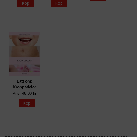
Köp
Köp
Lätt om:
Kroppsdelar
Pris: 48,00 kr
Köp