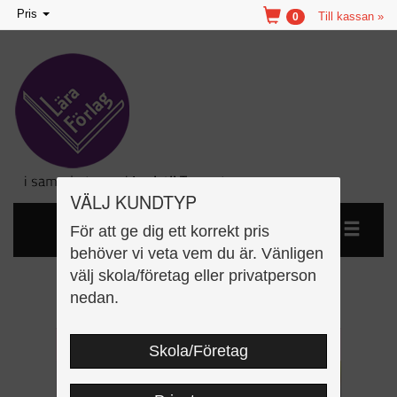
Toggle
Pris
Till kassan »
0
navigation
VÄLJ KUNDTYP
För att ge dig ett korrekt pris
behöver vi veta vem du är. Vänligen
välj skola/företag eller privatperson
Lätt om: Sinnen
nedan.
Skola/Företag