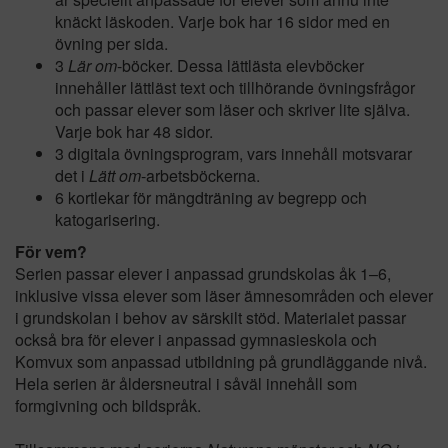
knäckt läskoden. Varje bok har 16 sidor med en
övning per sida.
3
Lär om
-böcker. Dessa lättlästa elevböcker
innehåller lättläst text och tillhörande övningsfrågor
och passar elever som läser och skriver lite själva.
Varje bok har 48 sidor.
3 digitala övningsprogram, vars innehåll motsvarar
det i
Lätt om
-arbetsböckerna.
6 kortlekar för mängdträning av begrepp och
katogarisering.
För vem?
Serien passar elever i anpassad grundskolas åk 1–6,
inklusive vissa elever som läser ämnesområden och elever
i grundskolan i behov av särskilt stöd. Materialet passar
också bra för elever i anpassad gymnasieskola och
Komvux som anpassad utbildning på grundläggande nivå.
Hela serien är åldersneutral i såväl innehåll som
formgivning och bildspråk.