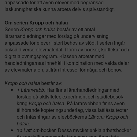
anpassade för att även elever med begränsad
läskunnighet ska kunna arbeta delvis självständigt.
Om serien Kropp och hälsa
Serien
Kropp och hälsa
består av ett antal
lärarhandledningar med förslag på undervisning
anpassade för elever i stort behov av stöd. I serien ingår
också diverse elevmaterial, i form av böcker, kortlekar och
digitala övningsprogram. Klassen arbetar med
handledningarnas innehåll i kombination med valda delar
av elevmaterialen, utifrån intresse, förmåga och behov.
Kropp och hälsa
består av:
1 Lärarwebb
. Här finns lärarhandledningar med
förslag på aktiviteter, experiment och studiebesök
kring
Kropp och hälsa
. På lärarwebben finns även
tillhörande kopieringsunderlag, vissa lättlästa texter
och inläsningar av elevböckerna
Lär om: Kropp och
hälsa
.
10
Lätt om
-böcker. Dessa mycket enkla arbetsböcker
är speciellt anpassade för elever som ännu inte