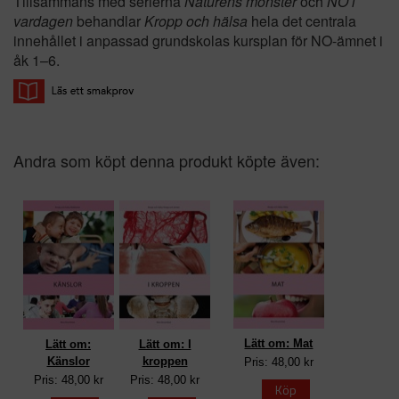
Tillsammans med serierna
Naturens mönster
och
NO i
vardagen
behandlar
Kropp och hälsa
hela det centrala
innehållet i anpassad grundskolas kursplan för NO-ämnet i
åk 1–6.
Andra som köpt denna produkt köpte även:
Lätt om: Mat
Lätt om:
Lätt om: I
Känslor
kroppen
Pris: 48,00 kr
Pris: 48,00 kr
Pris: 48,00 kr
Köp