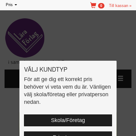
Toggle
Pris
Till kassan »
0
navigation
VÄLJ KUNDTYP
För att ge dig ett korrekt pris
behöver vi veta vem du är. Vänligen
välj skola/företag eller privatperson
På och i
nedan.
Skola/Företag