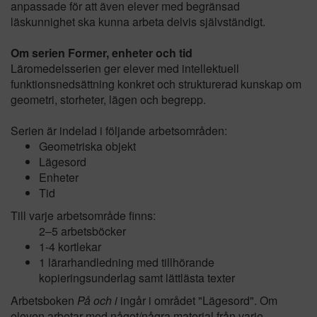
anpassade för att även elever med begränsad
läskunnighet ska kunna arbeta delvis självständigt.
Om serien Former, enheter och tid
Läromedelsserien ger elever med intellektuell
funktionsnedsättning konkret och strukturerad kunskap om
geometri, storheter, lägen och begrepp.
Serien är indelad i följande arbetsområden:
Geometriska objekt
Lägesord
Enheter
Tid
Till varje arbetsområde finns:
2–5 arbetsböcker
1-4 kortlekar
1 lärarhandledning med tillhörande
kopieringsunderlag samt lättlästa texter
Arbetsboken
På och i
ingår i området "Lägesord". Om
eleven arbetar med något/några material från varje