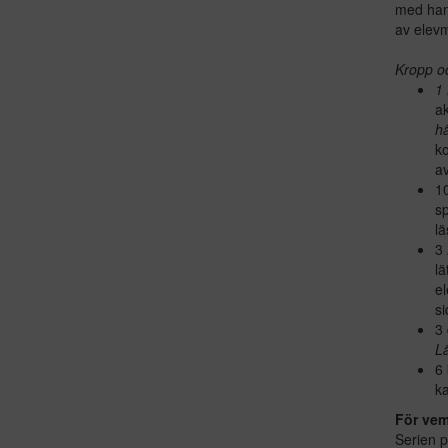
med hand
av elevm
Kropp o
1
ak
h
ko
a
1
sp
lä
3
lä
el
si
3 
L
6 
ka
För ve
Serien p