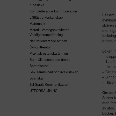
Kinesiska
Kompletterande kommunikation
Lär om
Lättläst yrkeskunskap
övningsb
Matematik
skriven 
meningar
Motorik Vardagsaktiviteter
teckninga
Verklighetsuppfattning
arbetsup
Naturorienterande ämnen
Övrig litteratur
Boken in
Praktisk-estetiska ämnen
– Kropp
Samhällsorienterade ämnen
– Ta på
– I krop
Samtalsstöd
– Organ
Sex samlevnad och livskunskap
– Sinne
Svenska
– Hjälp
Tal-Språk-Kommunikation
UTFÖRSÄLJNING
Om seri
Serien
K
med förs
av stöd.
böcker, 