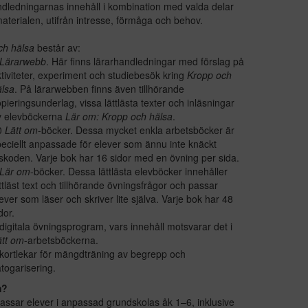
ledningarnas innehåll i kombination med valda delar
aterialen, utifrån intresse, förmåga och behov.
ch hälsa
består av:
 Lärarwebb
. Här finns lärarhandledningar med förslag på
tiviteter, experiment och studiebesök kring
Kropp och
älsa
. På lärarwebben finns även tillhörande
pieringsunderlag, vissa lättlästa texter och inläsningar
v elevböckerna
Lär om: Kropp och hälsa
.
0
Lätt om
-böcker. Dessa mycket enkla arbetsböcker är
eciellt anpassade för elever som ännu inte knäckt
skoden. Varje bok har 16 sidor med en övning per sida.
Lär om
-böcker. Dessa lättlästa elevböcker innehåller
ttläst text och tillhörande övningsfrågor och passar
ever som läser och skriver lite själva. Varje bok har 48
dor.
digitala övningsprogram, vars innehåll motsvarar det i
ätt om
-arbetsböckerna.
kortlekar för mängdträning av begrepp och
togarisering.
m?
assar elever i anpassad grundskolas åk 1–6, inklusive