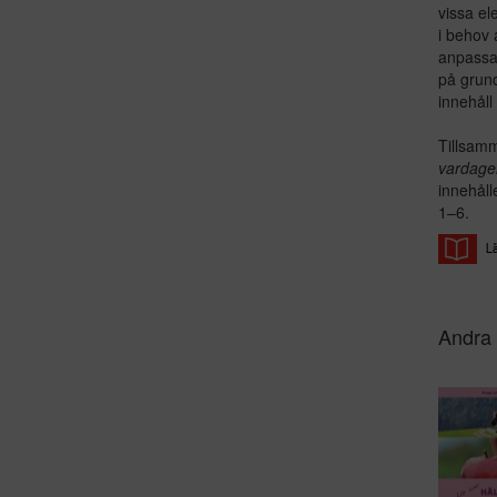
vissa e
i behov 
anpassa
på grund
innehåll
Tillsam
vardage
innehåll
1–6.
Andra 