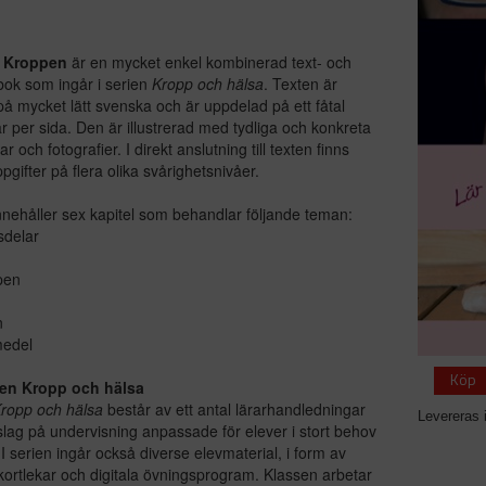
: Kroppen
är en mycket enkel kombinerad text- och
ok som ingår i serien
Kropp och hälsa
. Texten är
på mycket lätt svenska och är uppdelad på ett fåtal
 per sida. Den är illustrerad med tydliga och konkreta
r och fotografier. I direkt anslutning till texten finns
pgifter på flera olika svårighetsnivåer.
nehåller sex kapitel som behandlar följande teman:
sdelar
pen
n
medel
Köp
en Kropp och hälsa
ropp och hälsa
består av ett antal lärarhandledningar
Levereras 
lag på undervisning anpassade för elever i stort behov
 I serien ingår också diverse elevmaterial, i form av
kortlekar och digitala övningsprogram. Klassen arbetar