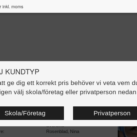
r inkl. moms
J KUNDTYP
att ge dig ett korrekt pris behöver vi veta vem d
om: Kroppen
igen välj skola/företag eller privatperson nedan
95,00 kr
:
Häftad
Skola/Företag
Privatperson
89454-72-9
ngsdatum:
20220919
Svenska
re:
Rosenblad, Nina