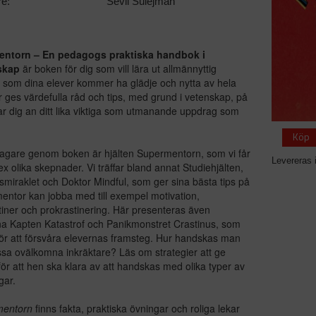
re:
Sevil Sulejman
ntorn – En pedagogs praktiska handbok i
skap
är boken för dig som vill lära ut allmännyttig
 som dina elever kommer ha glädje och nytta av hela
är ges värdefulla råd och tips, med grund i vetenskap, på
ar dig an ditt lika viktiga som utmanande uppdrag som
Köp
sagare genom boken är hjälten Supermentorn, som vi får
Levereras 
ex olika skepnader. Vi träffar bland annat Studiehjälten,
smiraklet och Doktor Mindful, som ger sina bästa tips på
entor kan jobba med till exempel motivation,
tiner och prokrastinering. Här presenteras även
a Kapten Katastrof och Panikmonstret Crastinus, som
 för att försvåra elevernas framsteg. Hur handskas man
a ovälkomna inkräktare? Läs om strategier att ge
för att hen ska klara av att handskas med olika typer av
gar.
entorn
finns fakta, praktiska övningar och roliga lekar