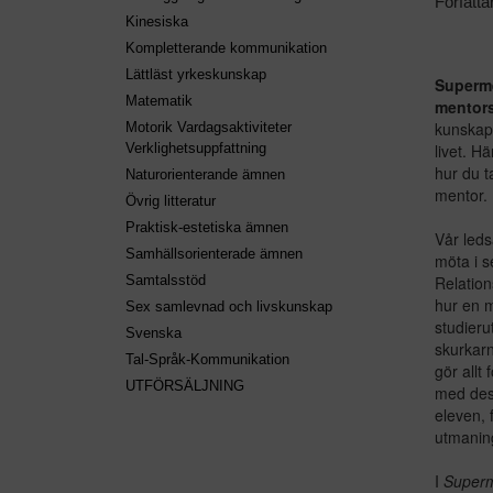
Författa
Kinesiska
Kompletterande kommunikation
Lättläst yrkeskunskap
Superme
Matematik
mentor
kunskap
Motorik Vardagsaktiviteter
livet. H
Verklighetsuppfattning
hur du t
Naturorienterande ämnen
mentor.
Övrig litteratur
Praktisk-estetiska ämnen
Vår led
Samhällsorienterade ämnen
möta i s
Relation
Samtalsstöd
hur en m
Sex samlevnad och livskunskap
studieru
Svenska
skurkarn
Tal-Språk-Kommunikation
gör allt
UTFÖRSÄLJNING
med dess
eleven, 
utmanin
I
Superm