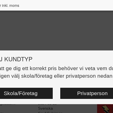
r inkl. moms
J KUNDTYP
att ge dig ett korrekt pris behöver vi veta vem d
ermentorn
igen välj skola/företag eller privatperson nedan
370,00 kr
:
Danskt band
Skola/Företag
Privatperson
dor:
160
89729-24-7
ngsdatum:
2024-09-25
Svenska