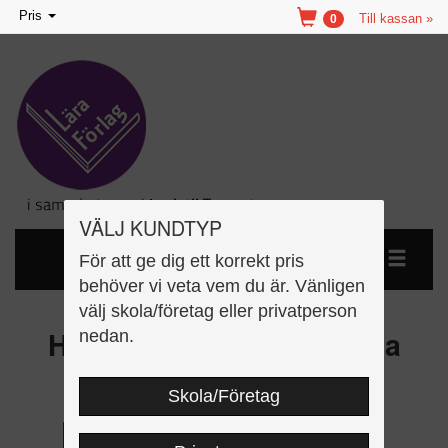
Toggle
Pris
Till kassan »
0
navigation
VÄLJ KUNDTYP
För att ge dig ett korrekt pris
behöver vi veta vem du är. Vänligen
välj skola/företag eller privatperson
Hugo och vännerna 2: Mia
nedan.
har...
Skola/Företag