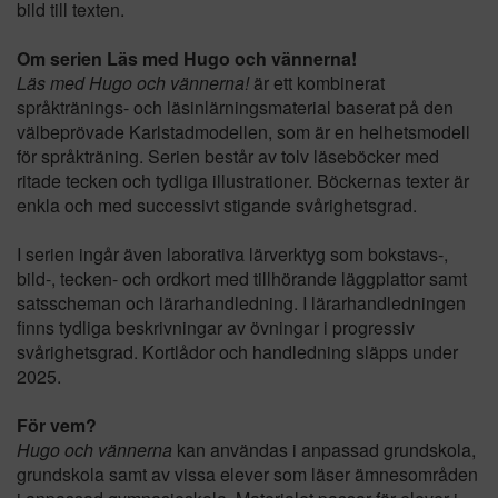
bild till texten.
Om serien Läs med Hugo och vännerna!
Läs med Hugo och vännerna!
är ett kombinerat
språktränings- och läsinlärningsmaterial baserat på den
välbeprövade Karlstadmodellen, som är en helhetsmodell
för språkträning. Serien består av tolv läseböcker med
ritade tecken och tydliga illustrationer. Böckernas texter är
enkla och med successivt stigande svårighetsgrad.
I serien ingår även laborativa lärverktyg som bokstavs-,
bild-, tecken- och ordkort med tillhörande läggplattor samt
satsscheman och lärarhandledning. I lärarhandledningen
finns tydliga beskrivningar av övningar i progressiv
svårighetsgrad. Kortlådor och handledning släpps under
2025.
För vem?
Hugo och vännerna
kan användas i anpassad grundskola,
grundskola samt av vissa elever som läser ämnesområden