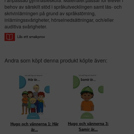
i anpassad gymnasieskola. Materialet passar för elever i
behov av särskilt stöd i språkutvecklingen samt läs- och
skrivinlärningen på grund av språkstörning,
inlärningssvårigheter, hörselnedsättningar, och/eller
auditiva svårigheter.
Andra som köpt denna produkt köpte även:
Hugo och vännerna 3:
Hugo och vännerna 1: Här
Samir är...
är...