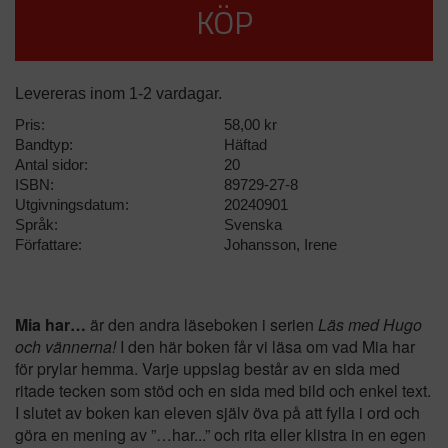
KÖP
Levereras inom 1-2 vardagar.
Pris:
58,00 kr
Bandtyp:
Häftad
Antal sidor:
20
ISBN:
89729-27-8
Utgivningsdatum:
20240901
Språk:
Svenska
Författare:
Johansson, Irene
Mia har…
är den andra läseboken i serien
Läs med Hugo
och vännerna!
I den här boken får vi läsa om vad Mia har
för prylar hemma. Varje uppslag består av en sida med
ritade tecken som stöd och en sida med bild och enkel text.
I slutet av boken kan eleven själv öva på att fylla i ord och
göra en mening av ”…har...” och rita eller klistra in en egen