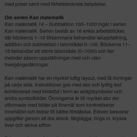
med priser samt med likhetstecknets betydelse.
Om serien Kan matematik
Kan matematik 14 – Subtraktion 100–1000
ingår i serien
Kan matematik
. Serien består av 16 enkla arbetsböcker,
där böckerna 1–10 tillsammans behandlar taluppfattning,
addition och subtraktion i talområdet 0–100. Böckerna 11–
16 behandlar ett större talområde (0–1000) och fler
metoder såsom uppställningar med och utan
övergångsräkningar.
Kan matematik
har en mycket luftig layout, med få övningar
på varje sida. Instruktioner ges med stor och tydlig text
kombinerad med bildstöd i form av widgitsymboler och
andra symbolbilder. Övningarna är till mycket stor del
utformade med bilder på föremål som konkretiserar
innehållet och bidrar till bättre förståelse. Eleven besvarar
uppgifter genom att dra streck, färglägga, ringa in, kryssa
över och skriva siffror.