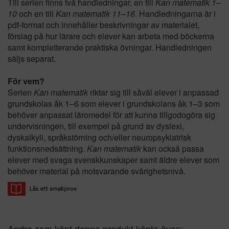
Till serien finns två handledningar, en till
Kan matematik 1–
10
och en till
Kan matematik 11–16
. Handledningarna är i
pdf-format och innehåller beskrivningar av materialet,
förslag på hur lärare och elever kan arbeta med böckerna
samt kompletterande praktiska övningar. Handledningen
säljs separat.
För vem?
Serien
Kan matematik
riktar sig till såväl elever i anpassad
grundskolas åk 1–6 som elever i grundskolans åk 1–3 som
behöver anpassat läromedel för att kunna tillgodogöra sig
undervisningen, till exempel på grund av dyslexi,
dyskalkyli, språkstörning och/eller neuropsykiatrisk
funktionsnedsättning.
Kan matematik
kan också passa
elever med svaga svenskkunskaper samt äldre elever som
behöver material på motsvarande svårighetsnivå.
Andra som köpt denna produkt köpte även: