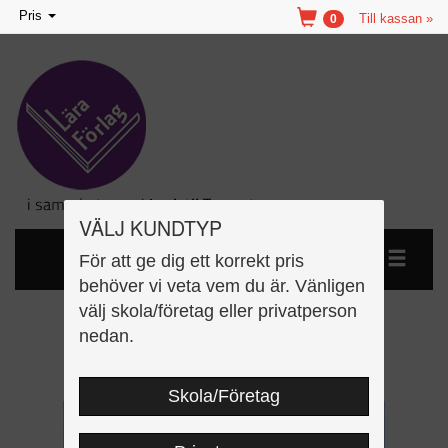
Toggle
Pris
Till kassan »
0
navigation
VÄLJ KUNDTYP
För att ge dig ett korrekt pris
behöver vi veta vem du är. Vänligen
välj skola/företag eller privatperson
Kan matematik 14 -
nedan.
Subtraktion 100-1000
Skola/Företag