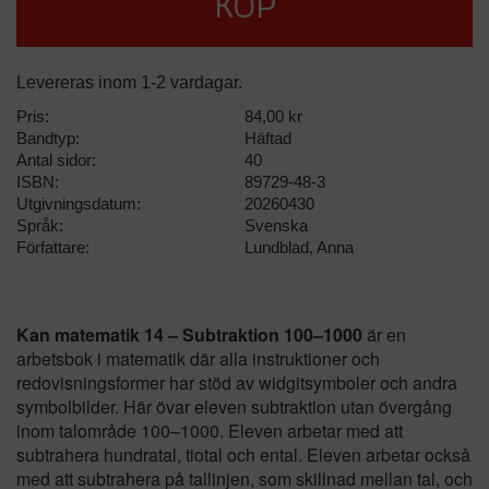
KÖP
Levereras inom 1-2 vardagar.
Pris:
84,00 kr
Bandtyp:
Häftad
Antal sidor:
40
ISBN:
89729-48-3
Utgivningsdatum:
20260430
Språk:
Svenska
Författare:
Lundblad, Anna
Kan matematik 14 – Subtraktion 100–1000
är en
arbetsbok i matematik där alla instruktioner och
redovisningsformer har stöd av widgitsymboler och andra
symbolbilder. Här övar eleven subtraktion utan övergång
inom talområde 100–1000. Eleven arbetar med att
subtrahera hundratal, tiotal och ental. Eleven arbetar också
med att subtrahera på tallinjen, som skillnad mellan tal, och