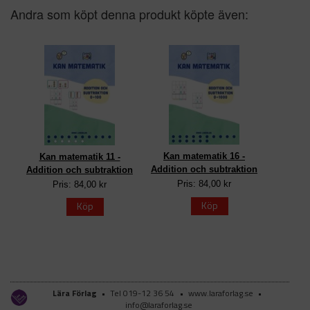
Andra som köpt denna produkt köpte även:
Kan matematik 16 -
Kan matematik 11 -
Addition och subtraktion
Addition och subtraktion
Pris: 84,00 kr
Pris: 84,00 kr
Köp
Köp
Lära Förlag
•
Tel 019-12 36 54
•
www.laraforlag.se
•
info@laraforlag.se