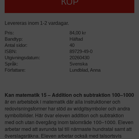
KÖP
Levereras inom 1-2 vardagar.
Pris:
84,00 kr
Bandtyp:
Häftad
Antal sidor:
40
ISBN:
89729-49-0
Utgivningsdatum:
20260430
Språk:
Svenska
Författare:
Lundblad, Anna
Kan matematik 15 – Addition och subtraktion 100–1000
är en arbetsbok i matematik där alla instruktioner och
redovisningsformer har stöd av widgitsymboler och andra
symbolbilder. Här övar eleven addition och subtraktion
med och utan övergång inom talområde 100–1000. Eleven
arbetar med att avrunda tal till närmaste hundratal samt att
överslagsräkna. Eleven arbetar också med talsortsvis