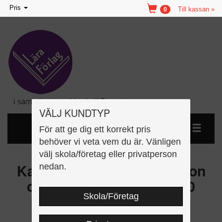
Toggle
Pris
Till kassan »
0
navigation
VÄLJ KUNDTYP
För att ge dig ett korrekt pris
behöver vi veta vem du är. Vänligen
välj skola/företag eller privatperson
Kan matematik 15 - Addition
nedan.
och subtraktion 100-1000
Skola/Företag