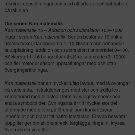
räkning, uppställningar och med att addera och subtrahera
på tallinjen.
Om serien Kan matematik
Kan matematik 15 – Addition och subtraktion 100–1000
ingår i serien
Kan matematik
. Serien består av 16 enkla
arbetsböcker, där böckerna 1–10 tillsammans behandlar
taluppfattning, addition och subtraktion i talområdet 0–100.
Böckerna 11–16 behandlar ett större talområde (0–1000)
och fler metoder såsom uppställningar med och utan
övergångsräkningar.
Kan matematik
har en mycket luftig layout, med få övningar
på varje sida. Instruktioner ges med stor och tydlig text
kombinerad med bildstöd i form av widgitsymboler och
andra symbolbilder. Övningarna är till mycket stor del
utformade med bilder på föremål som konkretiserar
innehållet och bidrar till bättre förståelse. Eleven besvarar
uppgifter genom att dra streck, färglägga, ringa in, kryssa
över och skriva siffror.