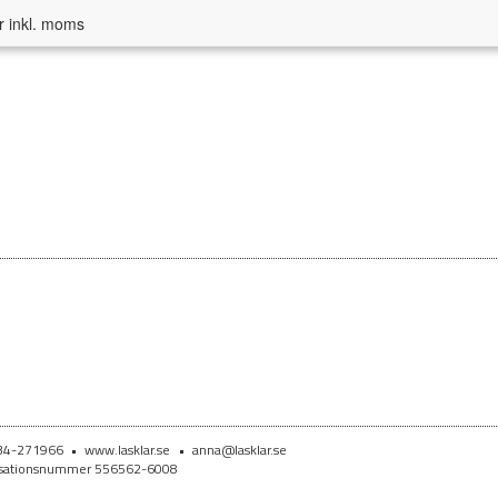
r inkl. moms
734-271966
•
www.lasklar.se
•
anna@lasklar.se
anisationsnummer 556562-6008