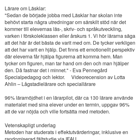
Lärare om Läsklar:
"Sedan de började jobba med Läsklar har skolan inte
behövt starta några utredningar om särskilt stöd när det
kommer till elevernas läs-, skriv- och språkutveckling,
varken i förskoleklassen eller årskurs 1. Vi hör lärarna säga
att det här är det bästa de varit med om. De tycker verkligen
att det har varit en hjälp. Det finns ett emotionellt perspektiv
där eleverna får hjälpa figurerna att komma hem. Man
tycker om figuren, man tar hand om den och man hjälper
den. Då fastnar det i minnet." - Eva Pennegård
Specialpedagog och lektor. Videorecension av Lotta
Ahlin – Lågstadielärare och speciallärare
96% lärarnöjdhet i en lärarpilot, där ca 130 lärare använde
materialet med sina elever under en termin, uppgav 96%
att de var nöjda och ville fortsätta med metoden.
Vetenskapligt underlag
Metoden har studerats i effektutvärderingar, inklusive en
randomiserad fältstudie via IFAU.