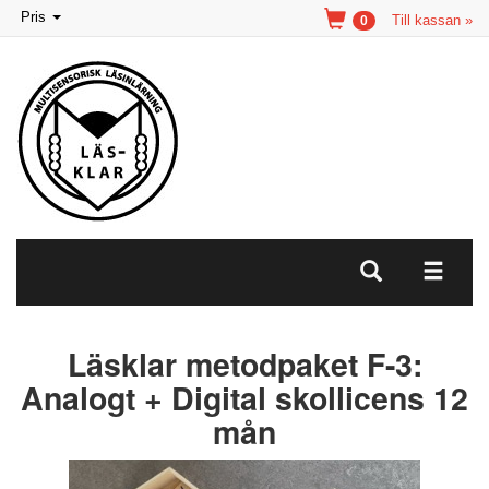
Toggle
Pris
Till kassan »
0
navigation
Läsklar metodpaket F-3:
Analogt + Digital skollicens 12
mån