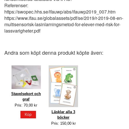
Referenser:
https://swopec.hhs.se/ifauwp/abs/ifauwp2019_007.htm
https://www.ifau.se/globalassets/pdf/se/2019/r-2019-08-en-
multisensorisk-lasinlarningsmetod-for-elever-med-risk-for-
lassvarigheter.pdf
Andra som köpt denna produkt köpte även:
Stavelsekort och
graf
Pris: 70,00 kr
Läsklar alla 3
Köp
böcker
Pris: 150,00 kr