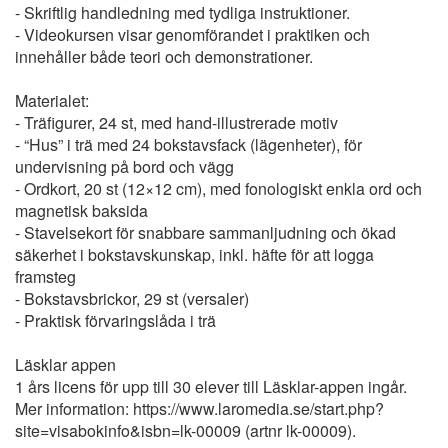
- Skriftlig handledning med tydliga instruktioner.
- Videokursen visar genomförandet i praktiken och
innehåller både teori och demonstrationer.
Materialet:
- Träfigurer, 24 st, med hand-illustrerade motiv
- “Hus” i trä med 24 bokstavsfack (lägenheter), för
undervisning på bord och vägg
- Ordkort, 20 st (12×12 cm), med fonologiskt enkla ord och
magnetisk baksida
- Stavelsekort för snabbare sammanljudning och ökad
säkerhet i bokstavskunskap, inkl. häfte för att logga
framsteg
- Bokstavsbrickor, 29 st (versaler)
- Praktisk förvaringslåda i trä
Läsklar appen
1 års licens för upp till 30 elever till Läsklar-appen ingår.
Mer information: https://www.laromedia.se/start.php?
site=visabokinfo&isbn=lk-00009 (artnr lk-00009).