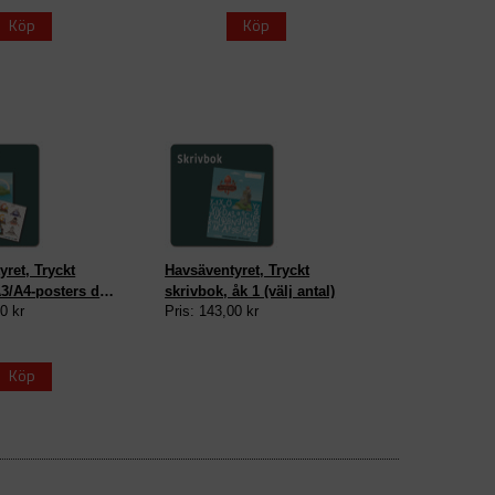
Köp
Köp
ret, Tryckt
Havsäventyret, Tryckt
A3/A4-posters del
skrivbok, åk 1 (välj antal)
0 kr
Pris: 143,00 kr
Köp