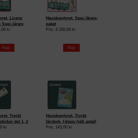
yret, Licens
Havsäventyret, Spec.lärare-
 Spec.lärare
paket
,00 kr
Pris: 4 250,00 kr
Köp
Köp
ret, Tryckt
Havsäventyret, Tryckt
tickor del 1, 2
lärobok, f-klass (välj antal)
0 kr
Pris: 143,00 kr