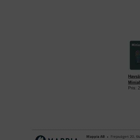
Havsäv
Minial
Pris: 
Bokst
Mappia AB
•
Frejavägen 20, 6