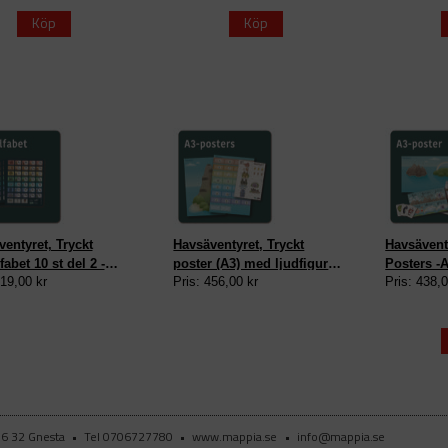
Köp
Köp
entyret, Tryckt
Havsäventyret, Tryckt
Havsäventy
fabet 10 st del 2 -
poster (A3) med ljudfigurer,
Posters -
219,00 kr
Pris: 456,00 kr
Pris: 438,0
avsön
del 2 - Bokstavsön
3, 4, 5
46 32 Gnesta
•
Tel 0706727780
•
www.mappia.se
•
info@mappia.se