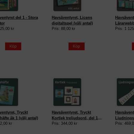
entyret del 1 - Stora
Havsäventyret, Licens
Havsävent
tor
digitaltspel (välj antal)
Lärarwebb
925,00 kr
Pris: 88,00 kr
Pris: 1 125
Köp
Köp
entyret, Tryckt
Havsäventyret, Tryckt
Havsäventy
häfte åk 1 (välj antal)
Kortlek treljudsord, del 1,
Ljudningss
42,00 kr
Pris: 344,00 kr
Pris: 469,0
2, 3