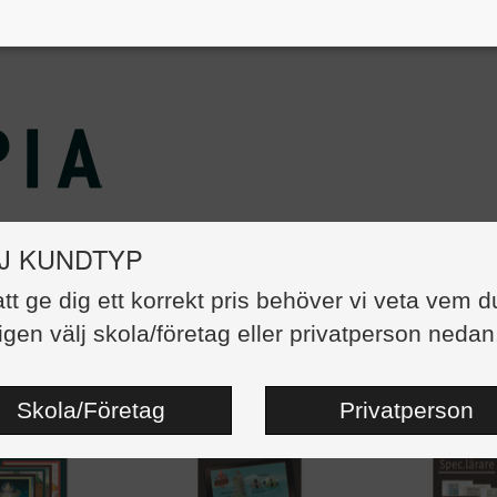
J KUNDTYP
 lärare
att ge dig ett korrekt pris behöver vi veta vem d
st artiklar
igen välj skola/företag eller privatperson nedan
Skola/Företag
Privatperson