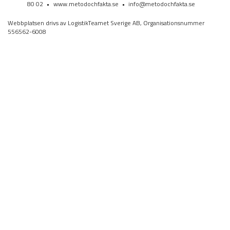
80 02
•
www.metodochfakta.se
•
info@metodochfakta.se
Webbplatsen drivs av LogistikTeamet Sverige AB, Organisationsnummer
556562-6008