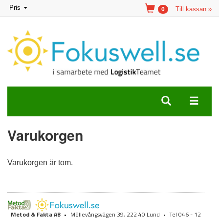
Toggle
Pris
Till kassan »
0
navigation
Varukorgen
Varukorgen är tom.
Metod & Fakta AB
•
Möllevångsvägen 39, 222 40 Lund
•
Tel 046 - 12