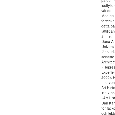
på och f
lustfylld
världen.
Med en o
förteckn
detta p
lättillgä
ämne.
Dana Arn
Universi
för stud
senaste
Architec
»Represe
Experien
2000). H
Interven
Art Hist
1997 och
»Art His
Dan Karl
för fack
och lekt