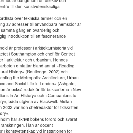
örmedlar därigenom en effektiv och
 entré till den konstvetenskapliga
rdlista över tekniska termer och en
ing av adresser till användbara hemsidor är
å samma gång en ovärderlig och
nglig introduktion till ett fascinerande
old är professor i arkitekturhistoria vid
tetet i Southampton och chef för Centret
ier i arkitektur och urbanism. Hennes
 arbeten omfattar bland annat »Reading
tural History« (Routledge, 2002) och
nting the Metropolis: Architecture, Urban
ce and Social Life in London« (Ashgate,
on är också redaktör för bokserierna »New
tions in Art History« och »Companions to
ory«, båda utgivna av Blackwell. Mellan
 2002 var hon chefredaktör för tidskriften
tory«.
holm har skrivit bokens förord och svarat
granskningen. Han är docent
or i konstvetenskap vid Institutionen för