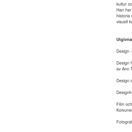
kultur o
Han har 
historia
visuell k
Utgivna 
Design -
Design f
av Ann 
Design o
Designhi
Film och
Koivune
Fotograf