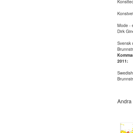
Konstteo
Konstvet
Mode - e
Dirk Gin
Svensk d
Brunnst
Komman
2011:
Swedish
Brunnst
Andra 