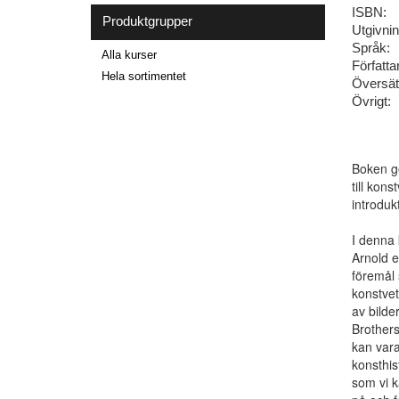
ISBN:
Produktgrupper
Utgivni
Språk:
Alla kurser
Författa
Hela sortimentet
Översät
Övrigt:
Boken ge
till kon
introduk
I denna 
Arnold e
föremål 
konstvet
av bilde
Brothers
kan vara
konsthis
som vi k