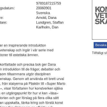
9789187215759
ngsdatum:
20060901
Svenska
re:
Arnold, Dana
tare:
Lundgren, Staffan
Karlholm, Dan
r en inspirerande introduktion
Bevaka
stvetenskap och ingår i vår serie med
Tillfälligt
tioner till estetiska ämnen.
kortfattade och precisa bok ger Dana
n introduktion till de frågor, debatter och
som tillsammans utgör disciplinen
enskap. Genom att använda ett brett urval
r, från statyerna på Påskön till »Super Mario
«, visar författaren hur konstverken själva
 en utgångspunkt för hur vi kan »läsa«
torien och ger förslag på flera olika sätt
an uppskatta, tänka kring och förstå konst