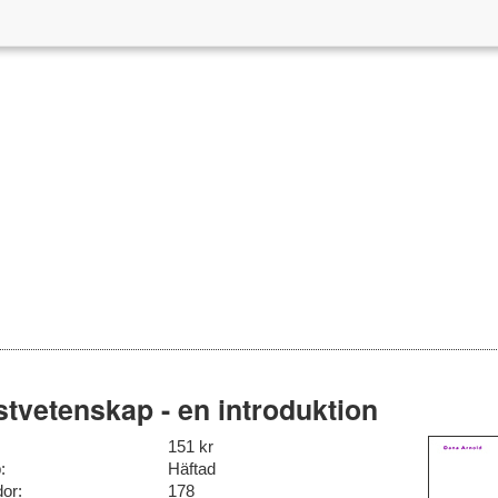
tvetenskap - en introduktion
151 kr
:
Häftad
dor:
178