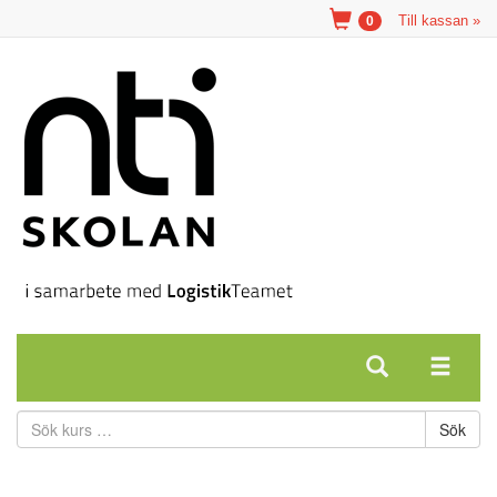
Till kassan »
0
Sök