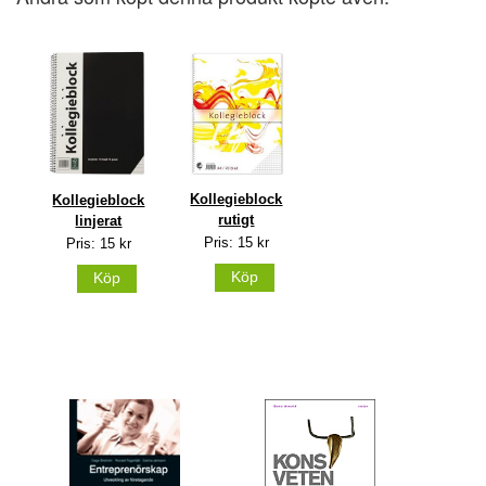
Kollegieblock
Kollegieblock
rutigt
linjerat
Pris: 15 kr
Pris: 15 kr
Köp
Köp