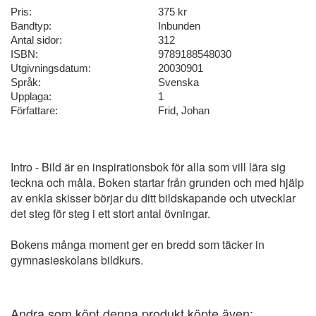
Pris:
375 kr
Bandtyp:
Inbunden
Antal sidor:
312
ISBN:
9789188548030
Utgivningsdatum:
20030901
Språk:
Svenska
Upplaga:
1
Författare:
Frid, Johan
Intro - Bild är en inspirationsbok för alla som vill lära sig
teckna och måla. Boken startar från grunden och med hjälp
av enkla skisser börjar du ditt bildskapande och utvecklar
det steg för steg i ett stort antal övningar.
Bokens många moment ger en bredd som täcker in
gymnasieskolans bildkurs.
Andra som köpt denna produkt köpte även: