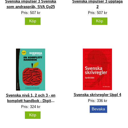
Svenska impulser 3 upplaga
Svenska impulser 3 Svenska
2
som andraspråk, SVA Gy25
Pris: 507 kr
Pris: 507 kr
Köp
Köp
Svenska skrivregler Uppl 4
Svenska nivå 1, 2 och 3 - en
Pris: 336 kr
komplett handbok - Digital
elevlicens 12 mån
Pris: 324 kr
Bevaka
Köp