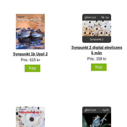
Synpunkt 2 digital elevlicens
6 mån
Synpunkt 1b Uppl 2
Pris: 159 kr
Pris: 615 kr
Köp
Köp