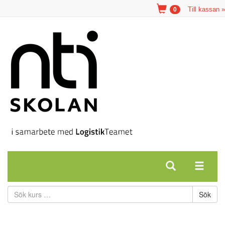
Till kassan »
0
Sök