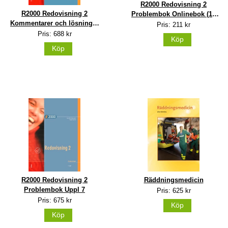
R2000 Redovisning 2
R2000 Redovisning 2
Problembok Onlinebok (12
Kommentarer och lösningar
mån)
Pris: 211 kr
Uppl 7
Pris: 688 kr
Köp
Köp
Räddningsmedicin
R2000 Redovisning 2
Problembok Uppl 7
Pris: 625 kr
Pris: 675 kr
Köp
Köp