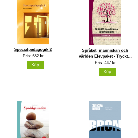
Specialpedagogik 2
Språket, människan och
Pris: 582 kr
världen Elevpaket - Tryckt +
Digital elevlicens 36 mån -
Pris: 447 kr
Köp
Människans språk 1-2
Köp