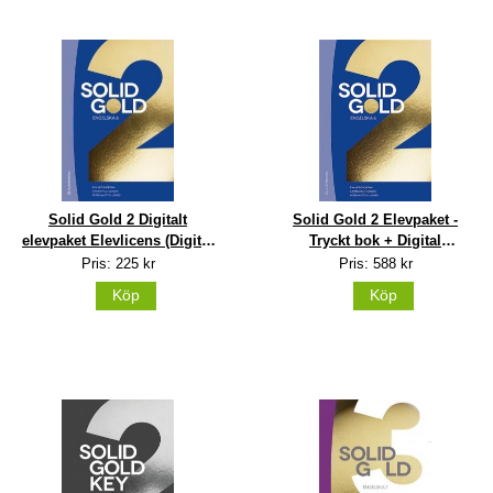
Solid Gold 2 Digitalt
Solid Gold 2 Elevpaket -
elevpaket Elevlicens (Digital
Tryckt bok + Digital
produkt)
elevlicens 36 mån Uppl 1
Pris: 225 kr
Pris: 588 kr
Köp
Köp