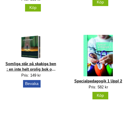
Köp
Köp
Somliga står på skakiga ben
: en inte helt orolig bok om
storytelling och
Pris: 149 kr
presentationsteknik
Specialpedagogik 1 Uppl 2
Bevaka
Pris: 582 kr
Köp