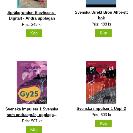
Svenska Direkt Bron Allt-i-ett
Språkgrunden Elevlicens -
bok
Digitalt - Andra upplagan
Pris: 488 kr
Pris: 243 kr
Köp
Köp
Svenska impulser 1 Uppl 2
Svenska impulser 1 Svenska
Pris: 603 kr
som andraspråk, upplaga 2
GY25
Pris: 507 kr
Köp
Köp