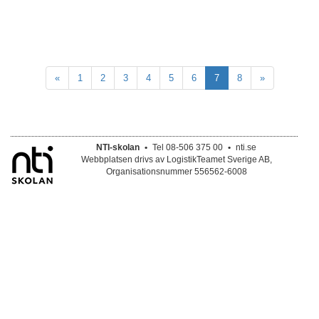
«
1
2
3
4
5
6
7
8
»
NTI-skolan
•
Tel 08-506 375 00
•
nti.se
Webbplatsen drivs av LogistikTeamet Sverige AB,
Organisationsnummer 556562-6008