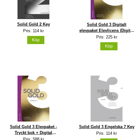
Solid Gold 2 Key
Solid Gold 3 Digitalt
elevpaket Elevlicens (Digital
Pris: 114 kr
produkt)
Pris: 225 kr
Köp
Köp
Solid Gold 3 Elevpaket -
Solid Gold 3 Engelska 7 Key
Tryckt bok + Digital
Pris: 114 kr
elevlicens 36 mån Uppl 1
Pris: 588 kr