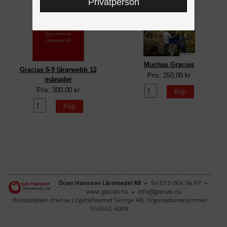
Privatperson
Muchas Gracias
Gracias 6-9 lärarwebb 12
Pris: 250,00 kr
månader
Köp
Pris: 300,00 kr
Köp
Örjan Hansson Läromedel AB
•
Tel 073-904 94 97
•
www.gracias.nu
•
info@gracias.nu
Webbplatsen drivs av LogistikTeamet Sverige AB, Organisationsnummer
556562-6008