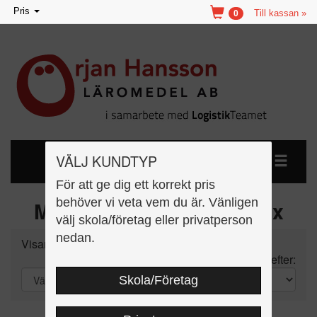
Toggle
Pris
Till kassan »
0
navigation
VÄLJ KUNDTYP
För att ge dig ett korrekt pris
behöver vi veta vem du är. Vänligen
Muchas Gracias Gy & Vux
välj skola/företag eller privatperson
nedan.
Visar 2 st artiklar
Sortera efter:
Skola/Företag