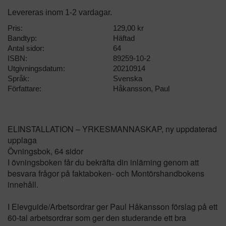
Levereras inom 1-2 vardagar.
Pris:
129,00 kr
Bandtyp:
Häftad
Antal sidor:
64
ISBN:
89259-10-2
Utgivningsdatum:
20210914
Språk:
Svenska
Författare:
Håkansson, Paul
ELINSTALLATION – YRKESMANNASKAP, ny uppdaterad
upplaga
Övningsbok, 64 sidor
I övningsboken får du bekräfta din inlärning genom att
besvara frågor på faktaboken- och Montörshandbokens
innehåll.
I Elevguide/Arbetsordrar ger Paul Håkansson förslag på ett
60-tal arbetsordrar som ger den studerande ett bra