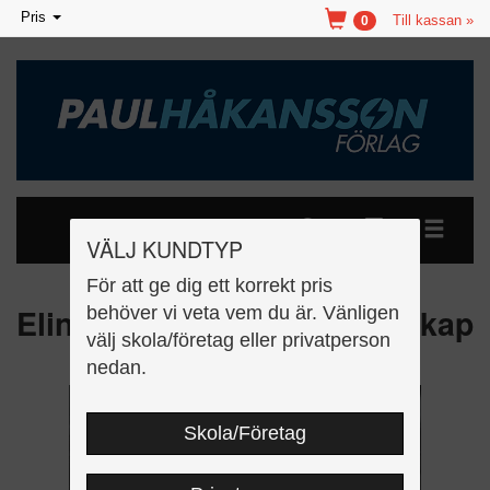
Toggle
Pris
Till kassan »
0
navigation
VÄLJ KUNDTYP
För att ge dig ett korrekt pris
Elinstallation Yrkesmannaskap
behöver vi veta vem du är. Vänligen
välj skola/företag eller privatperson
övningsbok
nedan.
Skola/Företag