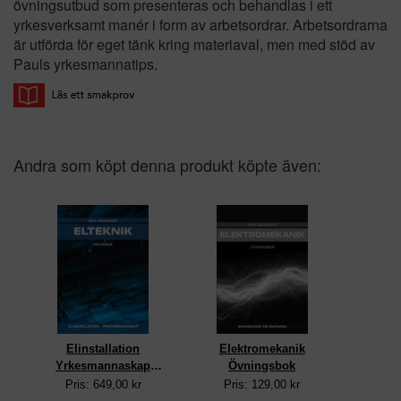
övningsutbud som presenteras och behandlas i ett
yrkesverksamt manér i form av arbetsordrar. Arbetsordrarna
är utförda för eget tänk kring materiaval, men med stöd av
Pauls yrkesmannatips.
Andra som köpt denna produkt köpte även:
Elinstallation
Elektromekanik
Yrkesmannaskap
Övningsbok
Faktabok uppl 4
Pris: 649,00 kr
Pris: 129,00 kr