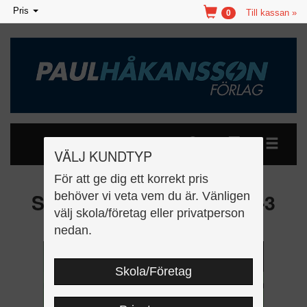
Toggle
Pris
Till kassan »
0
navigation
VÄLJ KUNDTYP
För att ge dig ett korrekt pris
Säkerhetssystem, nivå 2-3
behöver vi veta vem du är. Vänligen
välj skola/företag eller privatperson
Faktabok
nedan.
Skola/Företag