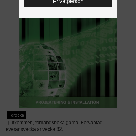
Privatperson
Förboka
Ej utkommen, förhandsboka gärna. Förväntad
leveransvecka är vecka 32.