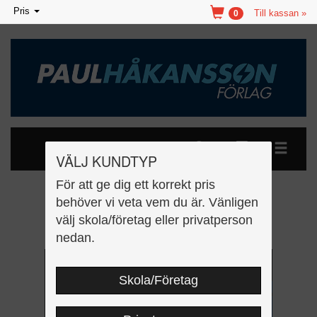
Toggle
Pris
Till kassan »
0
navigation
VÄLJ KUNDTYP
För att ge dig ett korrekt pris
Elteknik, nivå 1 Digital
behöver vi veta vem du är. Vänligen
välj skola/företag eller privatperson
Lärarlicens
nedan.
Skola/Företag