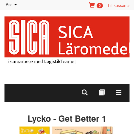
Toggle
Pris
Till kassan »
0
navigation
Lycko - Get Better 1