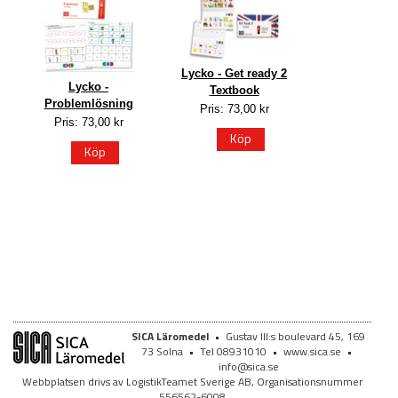
Lycko - Get ready 2
Lycko -
Textbook
Problemlösning
Pris: 73,00 kr
Pris: 73,00 kr
Köp
Köp
SICA Läromedel
•
Gustav III:s boulevard 45, 169
73 Solna
•
Tel 08931010
•
www.sica.se
•
info@sica.se
Webbplatsen drivs av LogistikTeamet Sverige AB, Organisationsnummer
556562-6008