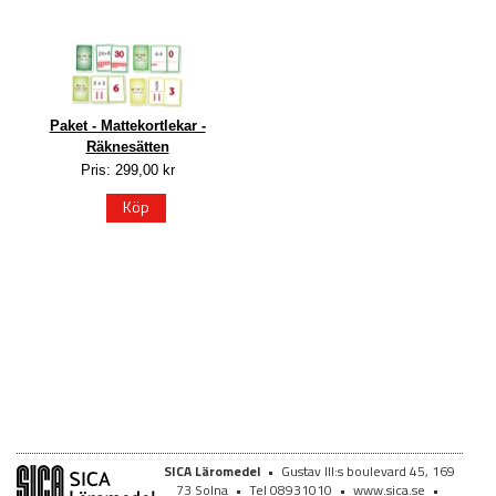
Paket - Mattekortlekar -
Räknesätten
Pris: 299,00 kr
Köp
SICA Läromedel
•
Gustav III:s boulevard 45, 169
73 Solna
•
Tel 08931010
•
www.sica.se
•