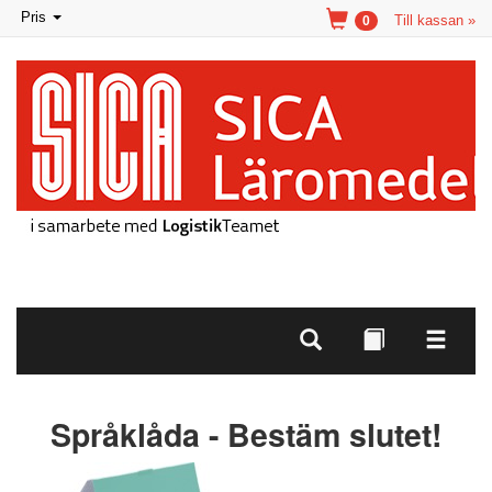
Toggle
Pris
Till kassan »
0
navigation
Språklåda - Bestäm slutet!