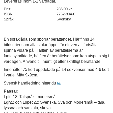
Levereras inom 1-2 vardagar.
Pris:
285,00 kr
ISBN:
7762-804-0
Språk:
Svenska
En språklåda som sporrar berättandet. Här finns 14
bildserier som alla slutar öppet för eleven att fortsätta
spinna vidare på. Hälften av berättelserna är
fantasyinriktade, hälften är berättelser som kan utspela sig i
vardagen. Använd till muntligt eller skriftligt berättande.
Innehåller 75 kort uppdelade på 14 sekvenser med 4-6 kort
i varje. Mått 9x9cm.
Svensk handledning hittar du
.
här
Passar:
Lpför18: Talspråk, modersmål.
Lgr22 och Lspec22: Svenska, Sva och Modersmål – tala,
lyssna och samtala, skriva.