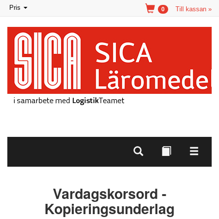
Toggle
Pris
Till kassan »
0
navigation
Vardagskorsord -
Kopieringsunderlag