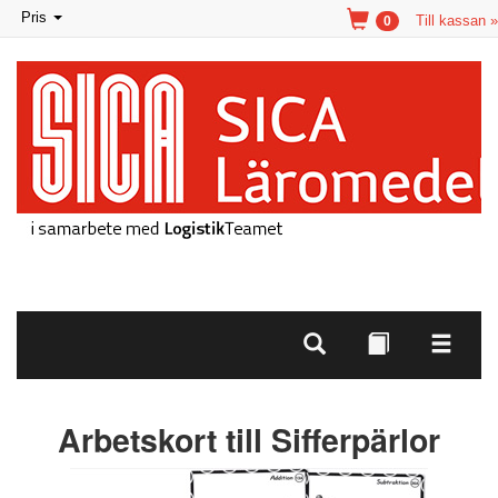
Toggle
Pris
Till kassan »
0
navigation
Arbetskort till Sifferpärlor