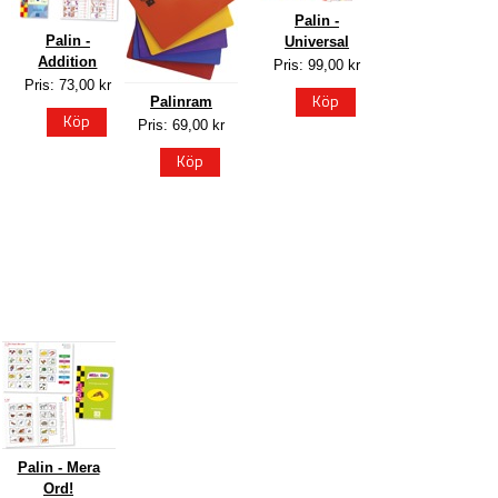
Palin -
Palin -
Universal
Addition
Pris: 99,00 kr
Pris: 73,00 kr
Köp
Palinram
Köp
Pris: 69,00 kr
Köp
Palin - Mera
Ord!