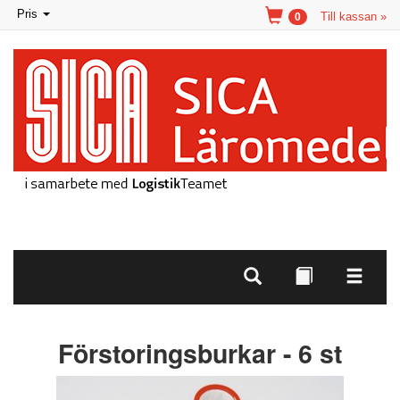
Toggle
Pris
Till kassan »
0
navigation
Förstoringsburkar - 6 st