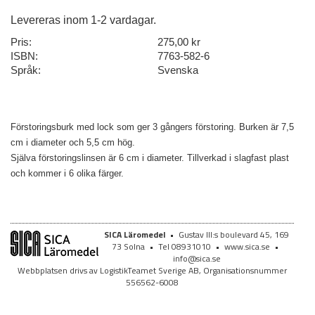
Levereras inom 1-2 vardagar.
Pris:
275,00 kr
ISBN:
7763-582-6
Språk:
Svenska
Förstoringsburk med lock som ger 3 gångers förstoring. Burken är 7,5
cm i diameter och 5,5 cm hög.
Själva förstoringslinsen är 6 cm i diameter. Tillverkad i slagfast plast
och kommer i 6 olika färger.
SICA Läromedel
•
Gustav III:s boulevard 45, 169
73 Solna
•
Tel 08931010
•
www.sica.se
•
info@sica.se
Webbplatsen drivs av LogistikTeamet Sverige AB, Organisationsnummer
556562-6008