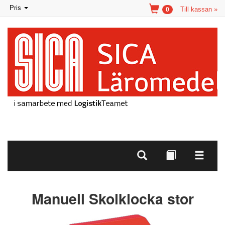
Toggle
Pris
Till kassan »
0
navigation
Manuell Skolklocka stor